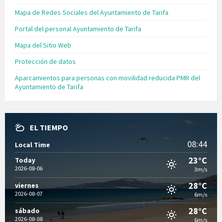
Mapa de Redes Sociales del Ayuntamiento de Tarifa
Portal del personal Ayuntamiento de Tarifa
Mapa del Sitio Web
Protección de datos
Aparcamientos para personas con movilidad reducida PMR del
Ayuntamiento de Tarifa
EL TIEMPO
08:44
Local Time
23°C
Today
2026-08-06
3m/s
28°C
viernes
2026-08-07
6m/s
28°C
sábado
2026-08-08
6m/s