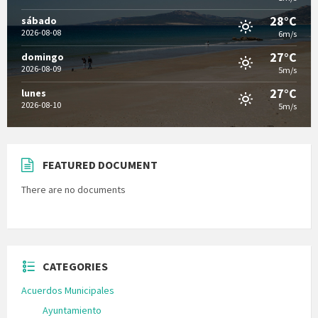
28°C
sábado
2026-08-08
6m/s
27°C
domingo
2026-08-09
5m/s
27°C
lunes
2026-08-10
5m/s
FEATURED DOCUMENT
There are no documents
CATEGORIES
Acuerdos Municipales
Ayuntamiento