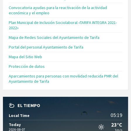
Convocatoria ayudas para la reactivación de la actividad
económica y el empleo
Plan Municipal de Inclusión Sociolaboral «TARIFA INTEGRA 2021-
2022»
Mapa de Redes Sociales del Ayuntamiento de Tarifa
Portal del personal Ayuntamiento de Tarifa
Mapa del Sitio Web
Protección de datos
Aparcamientos para personas con movilidad reducida PMR del
Ayuntamiento de Tarifa
EL TIEMPO
05:19
Local Time
23°C
Today
2026-08-07
1m/s