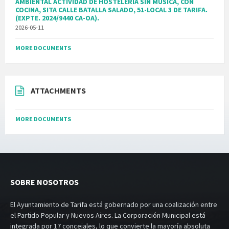
AMBIENTAL ACTIVIDAD DE HOSTELERIA SIN MUSICA, CON
COCINA, SITA CALLE BATALLA SALADO, 51-LOCAL 3 DE TARIFA.
(EXPTE. 2024/9440 CA-OA).
2026-05-11
MORE DOCUMENTS
ATTACHMENTS
MORE DOCUMENTS
SOBRE NOSOTROS
El Ayuntamiento de Tarifa está gobernado por una coalización entre
el Partido Popular y Nuevos Aires. La Corporación Municipal está
integrada por 17 concejales, lo que convierte la mayoría absoluta