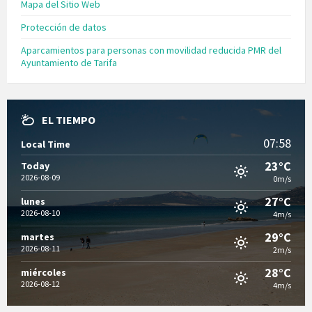
Mapa del Sitio Web
Protección de datos
Aparcamientos para personas con movilidad reducida PMR del
Ayuntamiento de Tarifa
EL TIEMPO
07:58
Local Time
23°C
Today
2026-08-09
0m/s
27°C
lunes
2026-08-10
4m/s
29°C
martes
2026-08-11
2m/s
28°C
miércoles
2026-08-12
4m/s