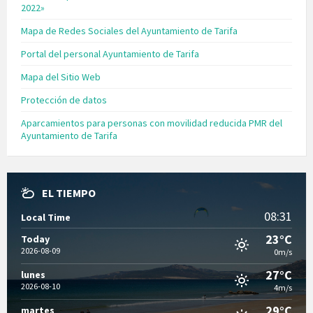
2022»
Mapa de Redes Sociales del Ayuntamiento de Tarifa
Portal del personal Ayuntamiento de Tarifa
Mapa del Sitio Web
Protección de datos
Aparcamientos para personas con movilidad reducida PMR del
Ayuntamiento de Tarifa
EL TIEMPO
08:31
Local Time
23°C
Today
2026-08-09
0m/s
27°C
lunes
2026-08-10
4m/s
29°C
martes