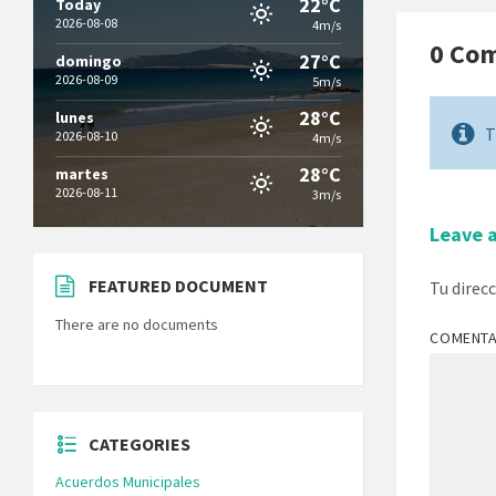
22°C
Today
2026-08-08
4m/s
0 Co
27°C
domingo
2026-08-09
5m/s
28°C
lunes
T
2026-08-10
4m/s
28°C
martes
2026-08-11
3m/s
Leave 
FEATURED DOCUMENT
Tu direc
There are no documents
COMENT
CATEGORIES
Acuerdos Municipales