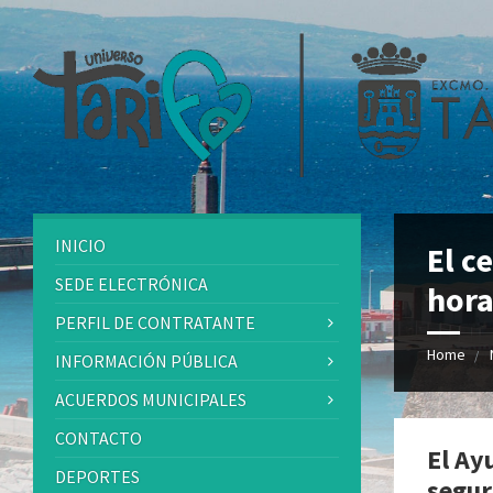
INICIO
El c
SEDE ELECTRÓNICA
hora
PERFIL DE CONTRATANTE
Home
INFORMACIÓN PÚBLICA
ACUERDOS MUNICIPALES
CONTACTO
El Ay
DEPORTES
segur