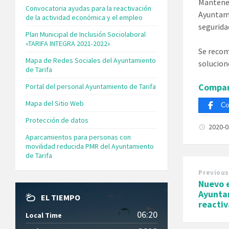
Mantener
Convocatoria ayudas para la reactivación
Ayuntami
de la actividad económica y el empleo
segurida
Plan Municipal de Inclusión Sociolaboral
«TARIFA INTEGRA 2021-2022»
Se recomi
Mapa de Redes Sociales del Ayuntamiento
solucion
de Tarifa
Compar
Portal del personal Ayuntamiento de Tarifa
Mapa del Sitio Web
Co
Protección de datos
2020-
Aparcamientos para personas con
movilidad reducida PMR del Ayuntamiento
de Tarifa
Previous
Nuevo e
Ayuntam
EL TIEMPO
reacti
06:20
Local Time