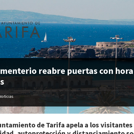
ementerio reabre puertas con horar
s
Noticias
untamiento de Tarifa apela a los visitante
idad, autoprotección y distanciamiento soc