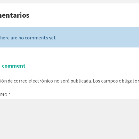
mentarios
here are no comments yet
a comment
ción de correo electrónico no será publicada.
Los campos obligato
ARIO
*