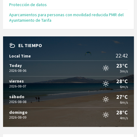
Protección de datos
Aparcamientos para personas con movilidad reducida PMR del
Ayuntamiento de Tarifa
EL TIEMPO
22:42
Local Time
23°C
Today
2026-08-06
3m/s
28°C
viernes
2026-08-07
6m/s
27°C
sábado
2026-08-08
6m/s
28°C
domingo
2026-08-09
4m/s