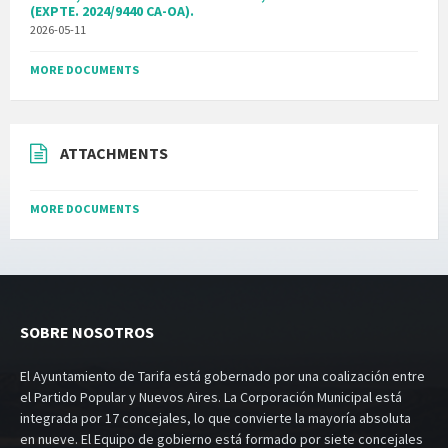
(EXPTE. 2024/9440 CA-OA).
2026-05-11
MORE DOCUMENTS
ATTACHMENTS
MORE DOCUMENTS
SOBRE NOSOTROS
El Ayuntamiento de Tarifa está gobernado por una coalización entre
el Partido Popular y Nuevos Aires. La Corporación Municipal está
integrada por 17 concejales, lo que convierte la mayoría absoluta
en nueve. El Equipo de gobierno está formado por siete concejales