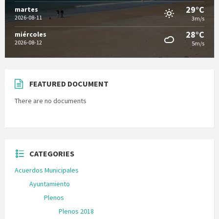
29°C
martes
2026-08-11
3m/s
28°C
miércoles
2026-08-12
5m/s
FEATURED DOCUMENT
There are no documents
CATEGORIES
Acuerdos Municipales
Ayuntamiento
Plenos
Plenos 2018