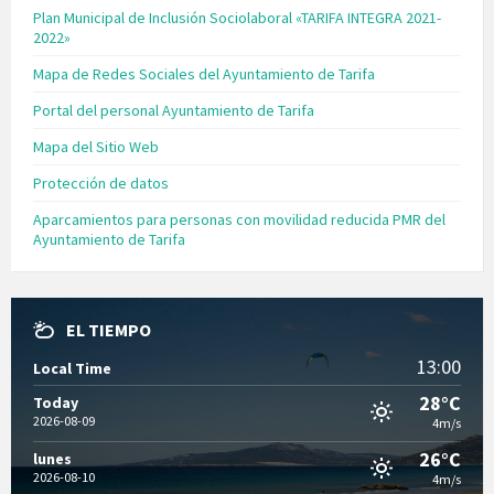
Plan Municipal de Inclusión Sociolaboral «TARIFA INTEGRA 2021-
2022»
Mapa de Redes Sociales del Ayuntamiento de Tarifa
Portal del personal Ayuntamiento de Tarifa
Mapa del Sitio Web
Protección de datos
Aparcamientos para personas con movilidad reducida PMR del
Ayuntamiento de Tarifa
EL TIEMPO
13:00
Local Time
28°C
Today
2026-08-09
4m/s
26°C
lunes
2026-08-10
4m/s