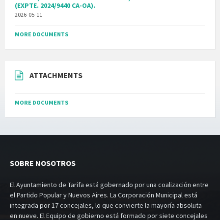
(EXPTE. 2024/9440 CA-OA).
2026-05-11
MORE DOCUMENTS
ATTACHMENTS
MORE DOCUMENTS
SOBRE NOSOTROS
El Ayuntamiento de Tarifa está gobernado por una coalización entre
el Partido Popular y Nuevos Aires. La Corporación Municipal está
integrada por 17 concejales, lo que convierte la mayoría absoluta
en nueve. El Equipo de gobierno está formado por siete concejales