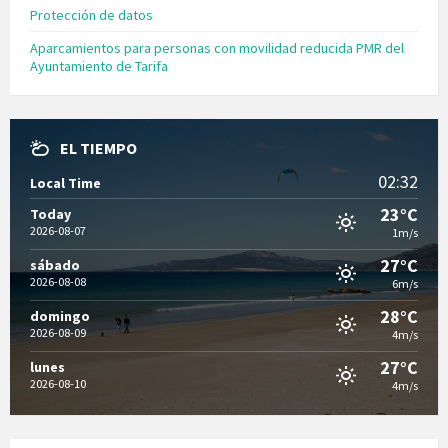
Protección de datos
Aparcamientos para personas con movilidad reducida PMR del
Ayuntamiento de Tarifa
EL TIEMPO
02:32
Local Time
23°C
Today
2026-08-07
1m/s
27°C
sábado
2026-08-08
6m/s
28°C
domingo
2026-08-09
4m/s
27°C
lunes
2026-08-10
4m/s