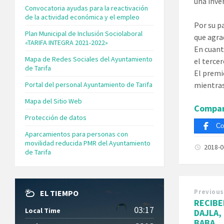
una inver
Convocatoria ayudas para la reactivación
de la actividad económica y el empleo
Por su pa
Plan Municipal de Inclusión Sociolaboral
que agra
«TARIFA INTEGRA 2021-2022»
En cuant
Mapa de Redes Sociales del Ayuntamiento
el tercer
de Tarifa
El premio
Portal del personal Ayuntamiento de Tarifa
mientras
Mapa del Sitio Web
Compar
Protección de datos
Co
Aparcamientos para personas con
movilidad reducida PMR del Ayuntamiento
2018-
de Tarifa
Previous
EL TIEMPO
RECIBE
03:17
Local Time
DAJLA,
BABA