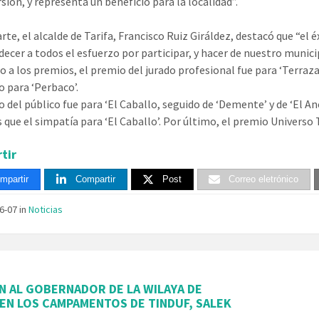
sión, y representa un beneficio para la localidad”.
rte, el alcalde de Tarifa, Francisco Ruiz Giráldez, destacó que “el é
decer a todos el esfuerzo por participar, y hacer de nuestro munic
o a los premios, el premio del jurado profesional fue para ‘Terraz
o para ‘Perbaco’.
 del público fue para ‘El Caballo, seguido de ‘Demente’ y de ‘El Anc
 que el simpatía para ‘El Caballo’. Por último, el premio Universo T
tir
mpartir
Compartir
Post
Correo eletrónico
06-07
in
Noticias
N AL GOBERNADOR DE LA WILAYA DE
 EN LOS CAMPAMENTOS DE TINDUF, SALEK