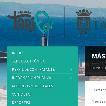
INICIO
MÁS
SEDE ELECTRÓNICA
Home
PERFIL DE CONTRATANTE
INFORMACIÓN PÚBLICA
ACUERDOS MUNICIPALES
Terraza 
CONTACTO
‘Terraza 
DEPORTES