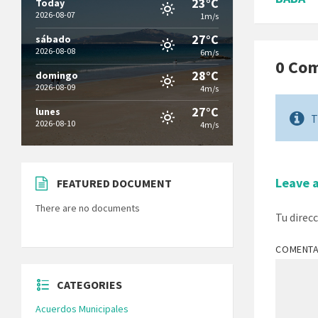
23°C
Today
2026-08-07
1m/s
27°C
sábado
2026-08-08
6m/s
0 Co
28°C
domingo
2026-08-09
4m/s
27°C
lunes
T
2026-08-10
4m/s
Leave 
FEATURED DOCUMENT
There are no documents
Tu direc
COMENT
CATEGORIES
Acuerdos Municipales