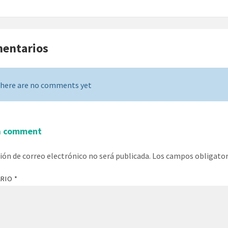
mentarios
here are no comments yet
a comment
ción de correo electrónico no será publicada.
Los campos obligato
ARIO
*