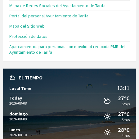
Mapa de Redes Sociales del Ayuntamiento de Tarifa
Portal del personal Ayuntamiento de Tarifa
Mapa del Sitio Web
Protección de datos
Aparcamientos para personas con movilidad reducida PMR del
Ayuntamiento de Tarifa
EL TIEMPO
13:11
Local Time
27°C
Today
2026-08-08
5m/s
27°C
domingo
2026-08-09
5m/s
28°C
lunes
2026-08-10
4m/s