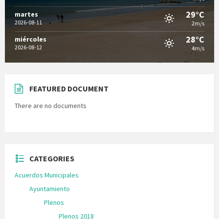
29°C
martes
2026-08-11
2m/s
28°C
miércoles
2026-08-12
4m/s
FEATURED DOCUMENT
There are no documents
CATEGORIES
Acuerdos Municipales
Ayuntamiento
Plenos
Plenos 2018