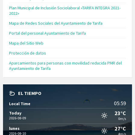
Plan Municipal de Inclusión Sociolaboral «TARIFA INTEGRA 2021-
2022»
Mapa de Redes Sociales del Ayuntamiento de Tarifa
Portal del personal Ayuntamiento de Tarifa
Mapa del Sitio Web
Protección de datos
Aparcamientos para personas con movilidad reducida PMR del
Ayuntamiento de Tarifa
EL TIEMPO
05:59
Local Time
23°C
Today
2026-08-09
0m/s
27°C
lunes
2026-08-10
4m/s