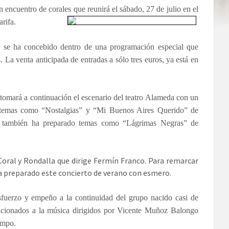
n encuentro de corales que reunirá
el sábado, 27 de julio en el
rifa.
as se ha concebido dentro de una programación especial que
 La venta anticipada de entradas a sólo tres euros, ya está en
omará a continuación el escenario del teatro Alameda con un
án temas como “Nostalgias” y “Mi Buenos Aires Querido” de
ña también ha preparado temas como “Lágrimas Negras” de
Coral y Rondalla que dirige Fermín Franco. Para remarcar
 ha preparado este concierto de verano con esmero.
esfuerzo y empeño a la continuidad del grupo nacido casi de
icionados a la música dirigidos por Vicente Muñoz Balongo
empo.