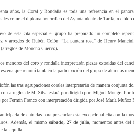
renta años, la Coral y Rondalla es toda una referencia en el panor
onales como el diploma honorífico del Ayuntamiento de Tarifa, recibido 
vo de esta cita especial el grupo ha preparado un completo reper
z y arreglos de Rubén Colón; “La pantera rosa” de Henry Mancini (
z (arreglos de Moncho Cuervo).
s menores del coro y rondalla interpretarán piezas extraídas del canc
 escena que reunirá también la participación del grupo de alumnos me
fón las tras agrupaciones corales interpretarán de manera conjunta do
 con arreglos de M. Silva estará por dirigida por Miguel Monge. Por 
s por Fermín Franco con interpretación dirigida por José María Muñoz
anticipada de entradas para presenciar esta excepcional cita con la mús
euros. Además, el mismo
sábado, 27 de julio,
momentos antes del in
e la taquilla.