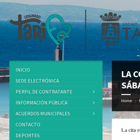
INICIO
LA 
SEDE ELECTRÓNICA
SÁBA
PERFIL DE CONTRATANTE
Home
INFORMACIÓN PÚBLICA
ACUERDOS MUNICIPALES
CONTACTO
La cita 
DEPORTES