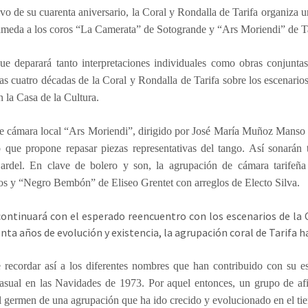
o de su cuarenta aniversario, la Coral y Rondalla de Tarifa organiza u
ameda a los coros “La Camerata” de Sotogrande y “Ars Moriendi” de Ta
que deparará tanto interpretaciones individuales como obras conjunt
as cuatro décadas de la Coral y Rondalla de Tarifa sobre los escenarios.
 la Casa de la Cultura.
e cámara local “Ars Moriendi”, dirigido por José María Muñoz Manso t
io que propone repasar piezas representativas del tango. Así sonar
ardel. En clave de bolero y son, la agrupación de cámara tarife
s y “Negro Bembón” de Eliseo Grentet con arreglos de Electo Silva.
continuará con el esperado reencuentro con los escenarios de la 
enta años de evolución y existencia, la agrupación coral de Tarifa
e recordar así a los diferentes nombres que han contribuido con su 
asual en las Navidades de 1973. Por aquel entonces, un grupo de af
l germen de una agrupación que ha ido crecido y evolucionado en el ti