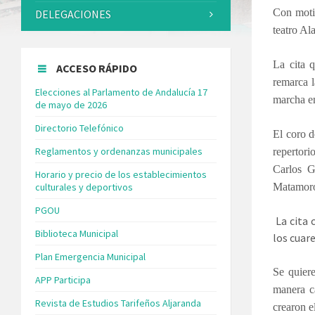
Con motiv
DELEGACIONES
teatro Al
La cita 
ACCESO RÁPIDO
remarca l
Elecciones al Parlamento de Andalucía 17
marcha en
de mayo de 2026
Directorio Telefónico
El coro d
Reglamentos y ordenanzas municipales
repertor
Carlos G
Horario y precio de los establecimientos
culturales y deportivos
Matamoro
PGOU
La cita 
Biblioteca Municipal
los cuar
Plan Emergencia Municipal
Se quier
APP Participa
manera c
Revista de Estudios Tarifeños Aljaranda
crearon e