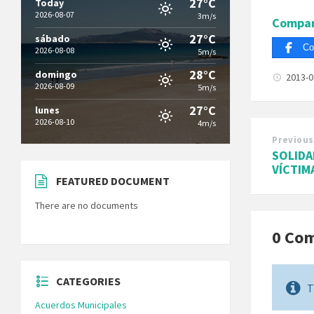
27°C
Today
2026-08-07
3m/s
Compar
27°C
sábado
Co
2026-08-08
5m/s
28°C
domingo
2013-
2026-08-09
5m/s
27°C
lunes
2026-08-10
4m/s
Previous
SOLIDA
VÍCTIM
FEATURED DOCUMENT
There are no documents
0 Co
CATEGORIES
T
Acuerdos Municipales