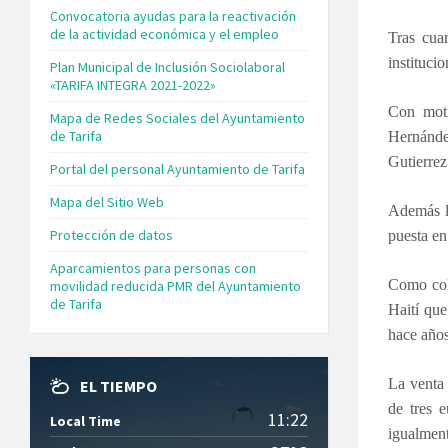
Convocatoria ayudas para la reactivación
de la actividad económica y el empleo
Tras cua
instituci
Plan Municipal de Inclusión Sociolaboral
«TARIFA INTEGRA 2021-2022»
Con moti
Mapa de Redes Sociales del Ayuntamiento
de Tarifa
Hernánde
Gutierre
Portal del personal Ayuntamiento de Tarifa
Mapa del Sitio Web
Además lo
Protección de datos
puesta en
Aparcamientos para personas con
Como colo
movilidad reducida PMR del Ayuntamiento
de Tarifa
Haití que
hace año
La venta 
EL TIEMPO
de tres 
11:22
Local Time
igualment