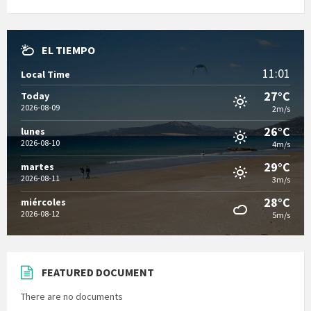
EL TIEMPO
11:01
Local Time
27°C
Today
2026-08-09
2m/s
26°C
lunes
2026-08-10
4m/s
29°C
martes
2026-08-11
3m/s
28°C
miércoles
2026-08-12
5m/s
FEATURED DOCUMENT
There are no documents