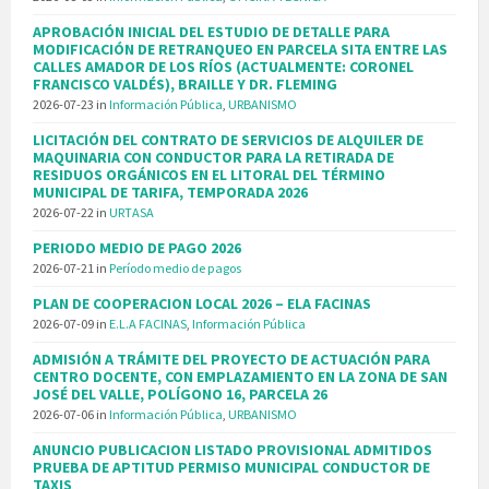
APROBACIÓN INICIAL DEL ESTUDIO DE DETALLE PARA
MODIFICACIÓN DE RETRANQUEO EN PARCELA SITA ENTRE LAS
CALLES AMADOR DE LOS RÍOS (ACTUALMENTE: CORONEL
FRANCISCO VALDÉS), BRAILLE Y DR. FLEMING
2026-07-23
in
Información Pública
,
URBANISMO
LICITACIÓN DEL CONTRATO DE SERVICIOS DE ALQUILER DE
MAQUINARIA CON CONDUCTOR PARA LA RETIRADA DE
RESIDUOS ORGÁNICOS EN EL LITORAL DEL TÉRMINO
MUNICIPAL DE TARIFA, TEMPORADA 2026
2026-07-22
in
URTASA
PERIODO MEDIO DE PAGO 2026
2026-07-21
in
Período medio de pagos
PLAN DE COOPERACION LOCAL 2026 – ELA FACINAS
2026-07-09
in
E.L.A FACINAS
,
Información Pública
ADMISIÓN A TRÁMITE DEL PROYECTO DE ACTUACIÓN PARA
CENTRO DOCENTE, CON EMPLAZAMIENTO EN LA ZONA DE SAN
JOSÉ DEL VALLE, POLÍGONO 16, PARCELA 26
2026-07-06
in
Información Pública
,
URBANISMO
ANUNCIO PUBLICACION LISTADO PROVISIONAL ADMITIDOS
PRUEBA DE APTITUD PERMISO MUNICIPAL CONDUCTOR DE
TAXIS