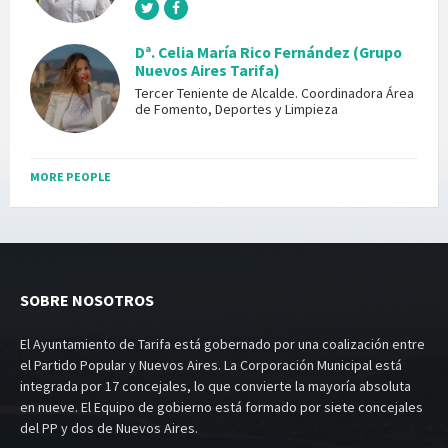
Dª. Celia María Rico Fernández (Grupo
Nuevos Aires Tarifa)
Tercer Teniente de Alcalde. Coordinadora Área
de Fomento, Deportes y Limpieza
MORE PEOPLE
SOBRE NOSOTROS
El Ayuntamiento de Tarifa está gobernado por una coalización entre
el Partido Popular y Nuevos Aires. La Corporación Municipal está
integrada por 17 concejales, lo que convierte la mayoría absoluta
en nueve. El Equipo de gobierno está formado por siete concejales
del PP y dos de Nuevos Aires.