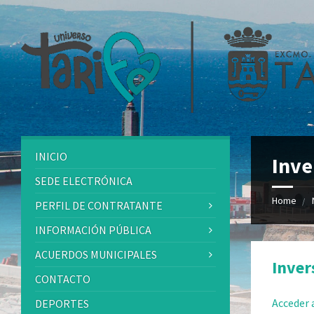
INICIO
Inve
SEDE ELECTRÓNICA
Home
PERFIL DE CONTRATANTE
INFORMACIÓN PÚBLICA
ACUERDOS MUNICIPALES
Inver
CONTACTO
Acceder
DEPORTES