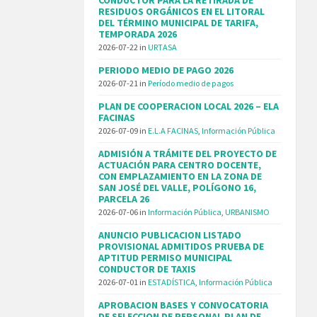
RESIDUOS ORGÁNICOS EN EL LITORAL
DEL TÉRMINO MUNICIPAL DE TARIFA,
TEMPORADA 2026
2026-07-22
in
URTASA
PERIODO MEDIO DE PAGO 2026
2026-07-21
in
Período medio de pagos
PLAN DE COOPERACION LOCAL 2026 – ELA
FACINAS
2026-07-09
in
E.L.A FACINAS
,
Información Pública
ADMISIÓN A TRÁMITE DEL PROYECTO DE
ACTUACIÓN PARA CENTRO DOCENTE,
CON EMPLAZAMIENTO EN LA ZONA DE
SAN JOSÉ DEL VALLE, POLÍGONO 16,
PARCELA 26
2026-07-06
in
Información Pública
,
URBANISMO
ANUNCIO PUBLICACION LISTADO
PROVISIONAL ADMITIDOS PRUEBA DE
APTITUD PERMISO MUNICIPAL
CONDUCTOR DE TAXIS
2026-07-01
in
ESTADÍSTICA
,
Información Pública
APROBACION BASES Y CONVOCATORIA
DE SELECCION DE PERSONAL PLAN DE