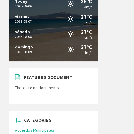
26°C
Today
2026-08-06
3m/s
27°C
viernes
2026-08-07
6m/s
27°C
sábado
2026-08-08
6m/s
27°C
domingo
2026-08-09
1m/s
FEATURED DOCUMENT
There are no documents
CATEGORIES
Acuerdos Municipales