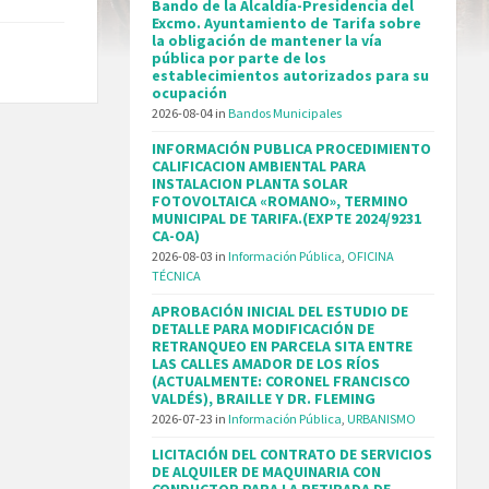
Bando de la Alcaldía-Presidencia del
Excmo. Ayuntamiento de Tarifa sobre
la obligación de mantener la vía
r
pública por parte de los
establecimientos autorizados para su
ocupación
2026-08-04
in
Bandos Municipales
INFORMACIÓN PUBLICA PROCEDIMIENTO
CALIFICACION AMBIENTAL PARA
INSTALACION PLANTA SOLAR
FOTOVOLTAICA «ROMANO», TERMINO
MUNICIPAL DE TARIFA.(EXPTE 2024/9231
CA-OA)
2026-08-03
in
Información Pública
,
OFICINA
TÉCNICA
APROBACIÓN INICIAL DEL ESTUDIO DE
DETALLE PARA MODIFICACIÓN DE
RETRANQUEO EN PARCELA SITA ENTRE
LAS CALLES AMADOR DE LOS RÍOS
(ACTUALMENTE: CORONEL FRANCISCO
VALDÉS), BRAILLE Y DR. FLEMING
2026-07-23
in
Información Pública
,
URBANISMO
LICITACIÓN DEL CONTRATO DE SERVICIOS
DE ALQUILER DE MAQUINARIA CON
CONDUCTOR PARA LA RETIRADA DE