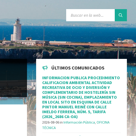
ÚLTIMOS COMUNICADOS
INFORMACION PUBLICA PROCEDIMIENTO
CALIFICACION AMBIENTAL ACTIVIDAD
RECREATIVA DE OCIO Y DIVERSIÓN Y
COMPLEMENTARIO DE HOSTELERÍA SIN
MÚSICA (SIN COCINA), EMPLAZAMIENTO
EN LOCAL SITO EN ESQUINA DE CALLE
PINTOR MANUEL REINÉ CON CALLE
IMELDO FERRERA, NÚM. 5, TARIFA
(2026_2686 CA-OA)
2026-08-06
in
Información Pública
,
OFICINA
TÉCNICA