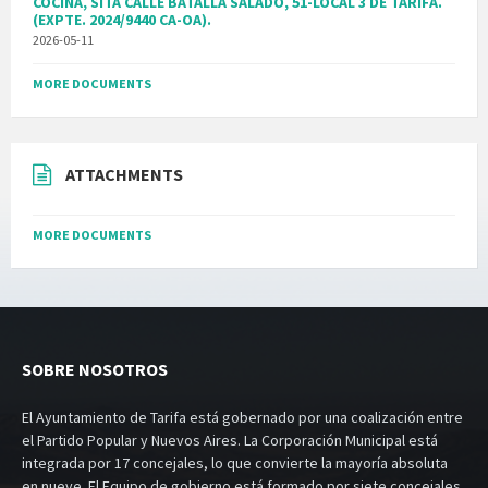
COCINA, SITA CALLE BATALLA SALADO, 51-LOCAL 3 DE TARIFA.
(EXPTE. 2024/9440 CA-OA).
2026-05-11
MORE DOCUMENTS
ATTACHMENTS
MORE DOCUMENTS
SOBRE NOSOTROS
El Ayuntamiento de Tarifa está gobernado por una coalización entre
el Partido Popular y Nuevos Aires. La Corporación Municipal está
integrada por 17 concejales, lo que convierte la mayoría absoluta
en nueve. El Equipo de gobierno está formado por siete concejales