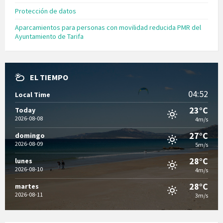
Protección de datos
Aparcamientos para personas con movilidad reducida PMR del
Ayuntamiento de Tarifa
EL TIEMPO
04:52
Local Time
23°C
Today
2026-08-08
4m/s
27°C
domingo
2026-08-09
5m/s
28°C
lunes
2026-08-10
4m/s
28°C
martes
2026-08-11
3m/s