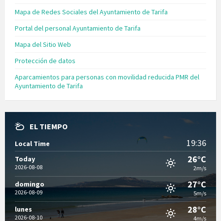
Mapa de Redes Sociales del Ayuntamiento de Tarifa
Portal del personal Ayuntamiento de Tarifa
Mapa del Sitio Web
Protección de datos
Aparcamientos para personas con movilidad reducida PMR del
Ayuntamiento de Tarifa
EL TIEMPO
19:36
Local Time
26°C
Today
2026-08-08
2m/s
27°C
domingo
2026-08-09
5m/s
28°C
lunes
2026-08-10
4m/s