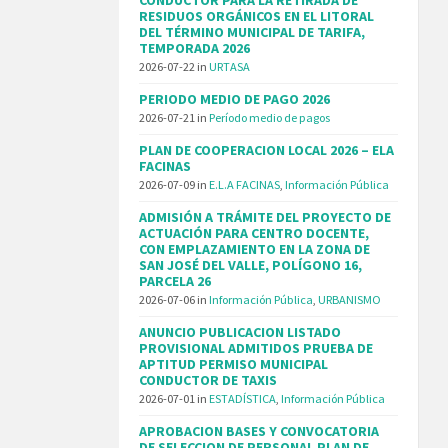
RESIDUOS ORGÁNICOS EN EL LITORAL
DEL TÉRMINO MUNICIPAL DE TARIFA,
TEMPORADA 2026
2026-07-22
in
URTASA
PERIODO MEDIO DE PAGO 2026
2026-07-21
in
Período medio de pagos
PLAN DE COOPERACION LOCAL 2026 – ELA
FACINAS
2026-07-09
in
E.L.A FACINAS
,
Información Pública
ADMISIÓN A TRÁMITE DEL PROYECTO DE
ACTUACIÓN PARA CENTRO DOCENTE,
CON EMPLAZAMIENTO EN LA ZONA DE
SAN JOSÉ DEL VALLE, POLÍGONO 16,
PARCELA 26
2026-07-06
in
Información Pública
,
URBANISMO
ANUNCIO PUBLICACION LISTADO
PROVISIONAL ADMITIDOS PRUEBA DE
APTITUD PERMISO MUNICIPAL
CONDUCTOR DE TAXIS
2026-07-01
in
ESTADÍSTICA
,
Información Pública
APROBACION BASES Y CONVOCATORIA
DE SELECCION DE PERSONAL PLAN DE