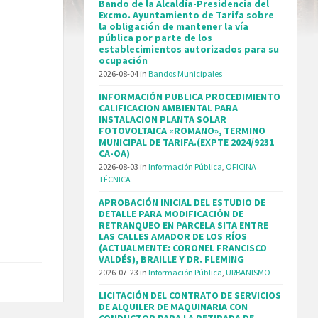
Bando de la Alcaldía-Presidencia del
Excmo. Ayuntamiento de Tarifa sobre
la obligación de mantener la vía
pública por parte de los
establecimientos autorizados para su
ocupación
2026-08-04
in
Bandos Municipales
INFORMACIÓN PUBLICA PROCEDIMIENTO
CALIFICACION AMBIENTAL PARA
INSTALACION PLANTA SOLAR
FOTOVOLTAICA «ROMANO», TERMINO
MUNICIPAL DE TARIFA.(EXPTE 2024/9231
CA-OA)
2026-08-03
in
Información Pública
,
OFICINA
TÉCNICA
APROBACIÓN INICIAL DEL ESTUDIO DE
DETALLE PARA MODIFICACIÓN DE
RETRANQUEO EN PARCELA SITA ENTRE
LAS CALLES AMADOR DE LOS RÍOS
(ACTUALMENTE: CORONEL FRANCISCO
VALDÉS), BRAILLE Y DR. FLEMING
2026-07-23
in
Información Pública
,
URBANISMO
LICITACIÓN DEL CONTRATO DE SERVICIOS
DE ALQUILER DE MAQUINARIA CON
CONDUCTOR PARA LA RETIRADA DE