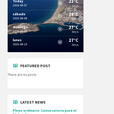
23°C
Today
2026-08-07
1m/s
28°C
sábado
2026-08-08
6m/s
27°C
domingo
2026-08-09
5m/s
27°C
lunes
2026-08-10
5m/s
FEATURED POST
There are no posts
LATEST NEWS
Pleno ordinario. Convocatoria para el