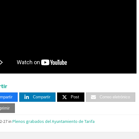
tir
mpartir
Compartir
Post
Correo eletrónico
primir
02-27
in
Plenos grabados del Ayuntamiento de Tarifa