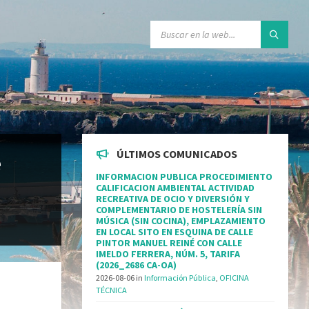
ÚLTIMOS COMUNICADOS
e
INFORMACION PUBLICA PROCEDIMIENTO
CALIFICACION AMBIENTAL ACTIVIDAD
RECREATIVA DE OCIO Y DIVERSIÓN Y
COMPLEMENTARIO DE HOSTELERÍA SIN
MÚSICA (SIN COCINA), EMPLAZAMIENTO
EN LOCAL SITO EN ESQUINA DE CALLE
PINTOR MANUEL REINÉ CON CALLE
IMELDO FERRERA, NÚM. 5, TARIFA
(2026_2686 CA-OA)
2026-08-06
in
Información Pública
,
OFICINA
TÉCNICA