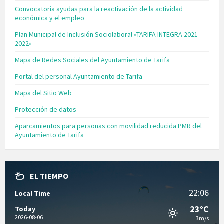
Convocatoria ayudas para la reactivación de la actividad
económica y el empleo
Plan Municipal de Inclusión Sociolaboral «TARIFA INTEGRA 2021-
2022»
Mapa de Redes Sociales del Ayuntamiento de Tarifa
Portal del personal Ayuntamiento de Tarifa
Mapa del Sitio Web
Protección de datos
Aparcamientos para personas con movilidad reducida PMR del
Ayuntamiento de Tarifa
EL TIEMPO
22:06
Local Time
23°C
Today
2026-08-06
3m/s