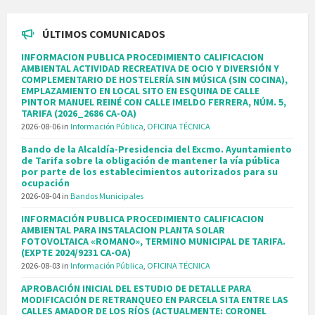
ÚLTIMOS COMUNICADOS
INFORMACION PUBLICA PROCEDIMIENTO CALIFICACION
AMBIENTAL ACTIVIDAD RECREATIVA DE OCIO Y DIVERSIÓN Y
COMPLEMENTARIO DE HOSTELERÍA SIN MÚSICA (SIN COCINA),
EMPLAZAMIENTO EN LOCAL SITO EN ESQUINA DE CALLE
PINTOR MANUEL REINÉ CON CALLE IMELDO FERRERA, NÚM. 5,
TARIFA (2026_2686 CA-OA)
2026-08-06
in
Información Pública
,
OFICINA TÉCNICA
Bando de la Alcaldía-Presidencia del Excmo. Ayuntamiento
de Tarifa sobre la obligación de mantener la vía pública
por parte de los establecimientos autorizados para su
ocupación
2026-08-04
in
Bandos Municipales
INFORMACIÓN PUBLICA PROCEDIMIENTO CALIFICACION
AMBIENTAL PARA INSTALACION PLANTA SOLAR
FOTOVOLTAICA «ROMANO», TERMINO MUNICIPAL DE TARIFA.
(EXPTE 2024/9231 CA-OA)
2026-08-03
in
Información Pública
,
OFICINA TÉCNICA
APROBACIÓN INICIAL DEL ESTUDIO DE DETALLE PARA
MODIFICACIÓN DE RETRANQUEO EN PARCELA SITA ENTRE LAS
CALLES AMADOR DE LOS RÍOS (ACTUALMENTE: CORONEL