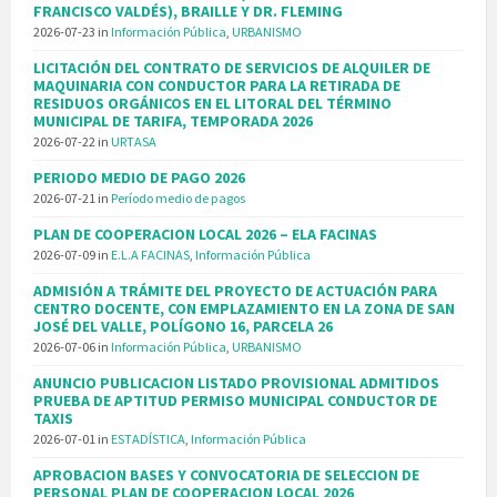
FRANCISCO VALDÉS), BRAILLE Y DR. FLEMING
2026-07-23
in
Información Pública
,
URBANISMO
LICITACIÓN DEL CONTRATO DE SERVICIOS DE ALQUILER DE
MAQUINARIA CON CONDUCTOR PARA LA RETIRADA DE
RESIDUOS ORGÁNICOS EN EL LITORAL DEL TÉRMINO
MUNICIPAL DE TARIFA, TEMPORADA 2026
2026-07-22
in
URTASA
PERIODO MEDIO DE PAGO 2026
2026-07-21
in
Período medio de pagos
PLAN DE COOPERACION LOCAL 2026 – ELA FACINAS
2026-07-09
in
E.L.A FACINAS
,
Información Pública
ADMISIÓN A TRÁMITE DEL PROYECTO DE ACTUACIÓN PARA
CENTRO DOCENTE, CON EMPLAZAMIENTO EN LA ZONA DE SAN
JOSÉ DEL VALLE, POLÍGONO 16, PARCELA 26
2026-07-06
in
Información Pública
,
URBANISMO
ANUNCIO PUBLICACION LISTADO PROVISIONAL ADMITIDOS
PRUEBA DE APTITUD PERMISO MUNICIPAL CONDUCTOR DE
TAXIS
2026-07-01
in
ESTADÍSTICA
,
Información Pública
APROBACION BASES Y CONVOCATORIA DE SELECCION DE
PERSONAL PLAN DE COOPERACION LOCAL 2026