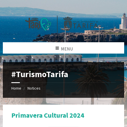
MENU
#TurismoTarifa
Home
Notices
Primavera Cultural 2024