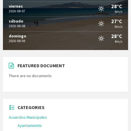
28°C
viernes
2026-08-07
6m/s
27°C
sábado
2026-08-08
6m/s
28°C
domingo
2026-08-09
4m/s
FEATURED DOCUMENT
There are no documents
CATEGORIES
Acuerdos Municipales
Ayuntamiento