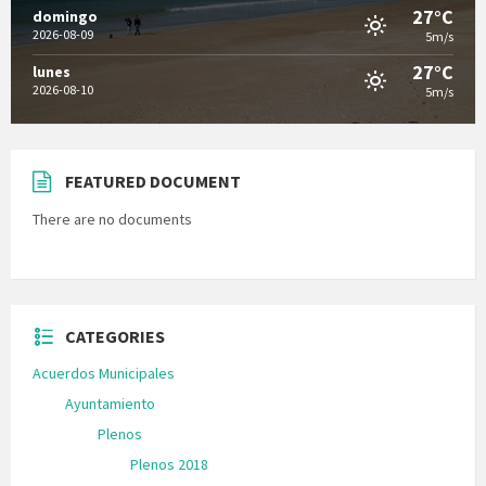
27°C
domingo
2026-08-09
5m/s
27°C
lunes
2026-08-10
5m/s
FEATURED DOCUMENT
There are no documents
CATEGORIES
Acuerdos Municipales
Ayuntamiento
Plenos
Plenos 2018