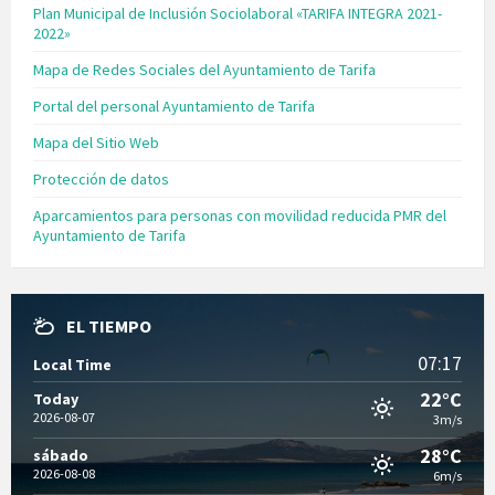
Plan Municipal de Inclusión Sociolaboral «TARIFA INTEGRA 2021-
2022»
Mapa de Redes Sociales del Ayuntamiento de Tarifa
Portal del personal Ayuntamiento de Tarifa
Mapa del Sitio Web
Protección de datos
Aparcamientos para personas con movilidad reducida PMR del
Ayuntamiento de Tarifa
EL TIEMPO
07:17
Local Time
22°C
Today
2026-08-07
3m/s
28°C
sábado
2026-08-08
6m/s