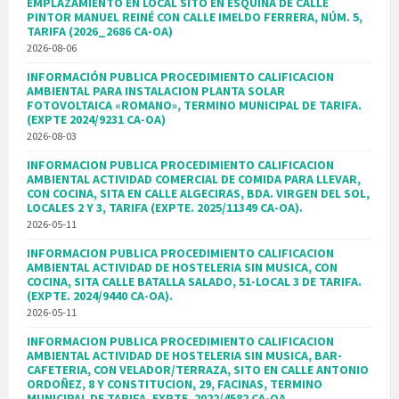
EMPLAZAMIENTO EN LOCAL SITO EN ESQUINA DE CALLE
PINTOR MANUEL REINÉ CON CALLE IMELDO FERRERA, NÚM. 5,
TARIFA (2026_2686 CA-OA)
2026-08-06
INFORMACIÓN PUBLICA PROCEDIMIENTO CALIFICACION
AMBIENTAL PARA INSTALACION PLANTA SOLAR
FOTOVOLTAICA «ROMANO», TERMINO MUNICIPAL DE TARIFA.
(EXPTE 2024/9231 CA-OA)
2026-08-03
INFORMACION PUBLICA PROCEDIMIENTO CALIFICACION
AMBIENTAL ACTIVIDAD COMERCIAL DE COMIDA PARA LLEVAR,
CON COCINA, SITA EN CALLE ALGECIRAS, BDA. VIRGEN DEL SOL,
LOCALES 2 Y 3, TARIFA (EXPTE. 2025/11349 CA-OA).
2026-05-11
INFORMACION PUBLICA PROCEDIMIENTO CALIFICACION
AMBIENTAL ACTIVIDAD DE HOSTELERIA SIN MUSICA, CON
COCINA, SITA CALLE BATALLA SALADO, 51-LOCAL 3 DE TARIFA.
(EXPTE. 2024/9440 CA-OA).
2026-05-11
INFORMACION PUBLICA PROCEDIMIENTO CALIFICACION
AMBIENTAL ACTIVIDAD DE HOSTELERIA SIN MUSICA, BAR-
CAFETERIA, CON VELADOR/TERRAZA, SITO EN CALLE ANTONIO
ORDOÑEZ, 8 Y CONSTITUCION, 29, FACINAS, TERMINO
MUNICIPAL DE TARIFA. EXPTE. 2022/4582 CA-OA.