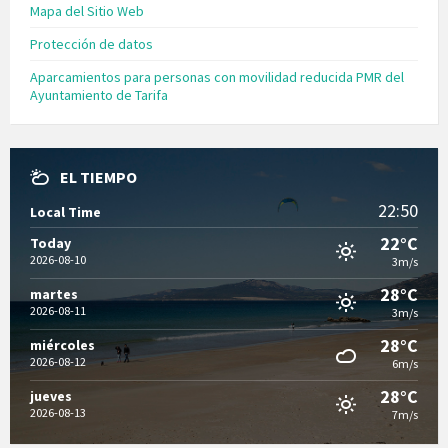
Mapa del Sitio Web
Protección de datos
Aparcamientos para personas con movilidad reducida PMR del
Ayuntamiento de Tarifa
EL TIEMPO
22:50
Local Time
22°C
Today
2026-08-10
3m/s
28°C
martes
2026-08-11
3m/s
28°C
miércoles
2026-08-12
6m/s
28°C
jueves
2026-08-13
7m/s