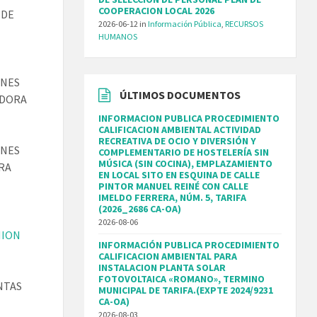
COOPERACION LOCAL 2026
 DE
2026-06-12
in
Información Pública
,
RECURSOS
HUMANOS
ONES
ÚLTIMOS DOCUMENTOS
ADORA
INFORMACION PUBLICA PROCEDIMIENTO
CALIFICACION AMBIENTAL ACTIVIDAD
RECREATIVA DE OCIO Y DIVERSIÓN Y
ONES
COMPLEMENTARIO DE HOSTELERÍA SIN
MÚSICA (SIN COCINA), EMPLAZAMIENTO
RA
EN LOCAL SITO EN ESQUINA DE CALLE
PINTOR MANUEL REINÉ CON CALLE
IMELDO FERRERA, NÚM. 5, TARIFA
(2026_2686 CA-OA)
2026-08-06
NION
INFORMACIÓN PUBLICA PROCEDIMIENTO
CALIFICACION AMBIENTAL PARA
INSTALACION PLANTA SOLAR
FOTOVOLTAICA «ROMANO», TERMINO
NTAS
MUNICIPAL DE TARIFA.(EXPTE 2024/9231
CA-OA)
2026-08-03