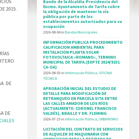
FICIOS
Bando de la Alcaldía-Presidencia del
Excmo. Ayuntamiento de Tarifa sobre
E 2015.
la obligación de mantener la vía
pública por parte de los
establecimientos autorizados para su
ocupación
2026-08-04
in
Bandos Municipales
INFORMACIÓN PUBLICA PROCEDIMIENTO
CALIFICACION AMBIENTAL PARA
INSTALACION PLANTA SOLAR
RÍAS
FOTOVOLTAICA «ROMANO», TERMINO
ORTERO
MUNICIPAL DE TARIFA.(EXPTE 2024/9231
CA-OA)
2026-08-03
in
Información Pública
,
OFICINA
TÉCNICA
SA DE
APROBACIÓN INICIAL DEL ESTUDIO DE
DETALLE PARA MODIFICACIÓN DE
RETRANQUEO EN PARCELA SITA ENTRE
LAS CALLES AMADOR DE LOS RÍOS
(ACTUALMENTE: CORONEL FRANCISCO
SA DE
VALDÉS), BRAILLE Y DR. FLEMING
2026-07-23
in
Información Pública
,
URBANISMO
CIALES
LICITACIÓN DEL CONTRATO DE SERVICIOS
DE ALQUILER DE MAQUINARIA CON
CONDUCTOR PARA LA RETIRADA DE