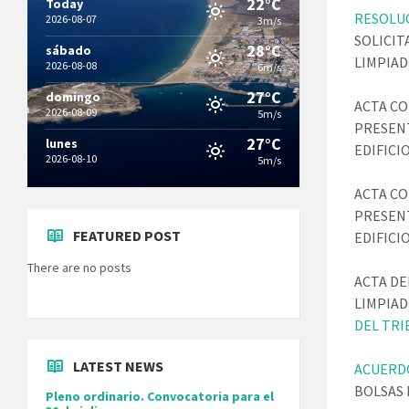
22°C
Today
RESOLU
2026-08-07
3m/s
SOLICIT
28°C
sábado
LIMPIAD
2026-08-08
6m/s
27°C
domingo
ACTA CO
2026-08-09
5m/s
PRESEN
27°C
lunes
EDIFICI
2026-08-10
5m/s
ACTA CO
PRESEN
FEATURED POST
EDIFICI
There are no posts
ACTA DE
LIMPIAD
DEL TRIB
LATEST NEWS
ACUERDO
BOLSAS 
Pleno ordinario. Convocatoria para el