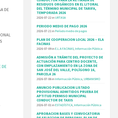
RESIDUOS ORGÁNICOS EN EL LITORAL
DEL TÉRMINO MUNICIPAL DE TARIFA,
SA DE
TEMPORADA 2026
2026-07-22
in
URTASA
PERIODO MEDIO DE PAGO 2026
2026-07-21
in
Período medio de pagos
IONAL
PLAN DE COOPERACION LOCAL 2026 – ELA
OS
FACINAS
2026-07-09
in
E.L.A FACINAS
,
Información Pública
ADMISIÓN A TRÁMITE DEL PROYECTO DE
ACTUACIÓN PARA CENTRO DOCENTE,
CON EMPLAZAMIENTO EN LA ZONA DE
E DE
SAN JOSÉ DEL VALLE, POLÍGONO 16,
PARCELA 26
2026-07-06
in
Información Pública
,
URBANISMO
ANUNCIO PUBLICACION LISTADO
PROVISIONAL ADMITIDOS PRUEBA DE
APTITUD PERMISO MUNICIPAL
CONDUCTOR DE TAXIS
A
2026-07-01
in
ESTADÍSTICA
,
Información Pública
APROBACION BASES Y CONVOCATORIA
DE SELECCION DE PERSONAL PLAN DE