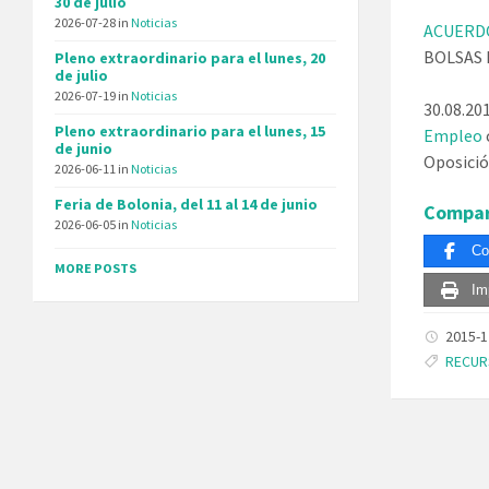
30 de julio
2026-07-28
in
Noticias
ACUERDO
BOLSAS 
Pleno extraordinario para el lunes, 20
de julio
2026-07-19
in
Noticias
30.08.20
Pleno extraordinario para el lunes, 15
Empleo
de junio
Oposició
2026-06-11
in
Noticias
Feria de Bolonia, del 11 al 14 de junio
Compar
2026-06-05
in
Noticias
Co
MORE POSTS
Im
2015-
Tags:
RECU