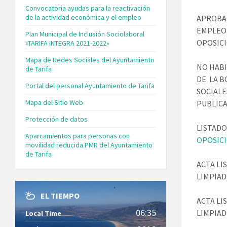
Convocatoria ayudas para la reactivación
de la actividad económica y el empleo
APROBAC
EMPLEO 
Plan Municipal de Inclusión Sociolaboral
OPOSIC
«TARIFA INTEGRA 2021-2022»
Mapa de Redes Sociales del Ayuntamiento
NO HAB
de Tarifa
DE LA B
Portal del personal Ayuntamiento de Tarifa
SOCIALE
Mapa del Sitio Web
PUBLIC
Protección de datos
LISTADO
Aparcamientos para personas con
OPOSIC
movilidad reducida PMR del Ayuntamiento
de Tarifa
ACTA LI
LIMPIAD
EL TIEMPO
ACTA LI
06:35
LIMPIAD
Local Time