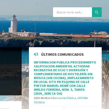
ÚLTIMOS COMUNICADOS
INFORMACION PUBLICA PROCEDIMIENTO
CALIFICACION AMBIENTAL ACTIVIDAD
RECREATIVA DE OCIO Y DIVERSIÓN Y
COMPLEMENTARIO DE HOSTELERÍA SIN
MÚSICA (SIN COCINA), EMPLAZAMIENTO
EN LOCAL SITO EN ESQUINA DE CALLE
PINTOR MANUEL REINÉ CON CALLE
IMELDO FERRERA, NÚM. 5, TARIFA
(2026_2686 CA-OA)
2026-08-06
in
Información Pública
,
OFICINA
TÉCNICA