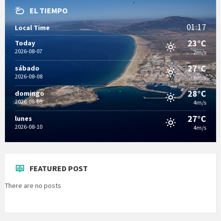
EL TIEMPO
01:17
Local Time
23°C
Today
2026-08-07
2m/s
27°C
sábado
2026-08-08
6m/s
28°C
domingo
2026-08-09
4m/s
27°C
lunes
2026-08-10
4m/s
FEATURED POST
There are no posts