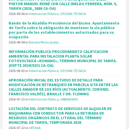
PINTOR MANUEL REINÉ CON CALLE IMELDO FERRERA, NÚM. 5,
TARIFA (2026_2686 CA-OA)
2026-08-06
in
Información Pública
,
OFICINA TÉCNICA
Bando de la Alcaldía-Presidencia del Excmo. Ayuntamiento
de Tarifa sobre la obligación de mantener la vía pública
por parte de los establecimientos autorizados para su
ocupación
2026-08-04
in
Bandos Municipales
INFORMACIÓN PUBLICA PROCEDIMIENTO CALIFICACION
AMBIENTAL PARA INSTALACION PLANTA SOLAR
FOTOVOLTAICA «ROMANO», TERMINO MUNICIPAL DE TARIFA.
(EXPTE 2024/9231 CA-OA)
2026-08-03
in
Información Pública
,
OFICINA TÉCNICA
APROBACIÓN INICIAL DEL ESTUDIO DE DETALLE PARA
MODIFICACIÓN DE RETRANQUEO EN PARCELA SITA ENTRE LAS
CALLES AMADOR DE LOS RÍOS (ACTUALMENTE: CORONEL
FRANCISCO VALDÉS), BRAILLE Y DR. FLEMING
2026-07-23
in
Información Pública
,
URBANISMO
LICITACIÓN DEL CONTRATO DE SERVICIOS DE ALQUILER DE
MAQUINARIA CON CONDUCTOR PARA LA RETIRADA DE
RESIDUOS ORGÁNICOS EN EL LITORAL DEL TÉRMINO
MUNICIPAL DE TARIFA, TEMPORADA 2026
2026-07-22
in
URTASA