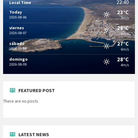
22:40
Local Time
23°C
Today
2026-08-06
3m/s
28°C
viernes
2026-08-07
6m/s
27°C
sábado
2026-08-08
6m/s
28°C
domingo
2026-08-09
4m/s
FEATURED POST
There are no posts
LATEST NEWS