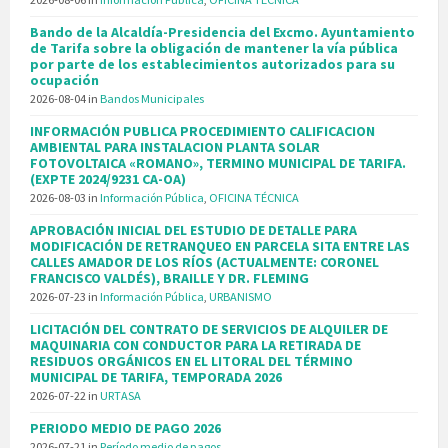
Bando de la Alcaldía-Presidencia del Excmo. Ayuntamiento
de Tarifa sobre la obligación de mantener la vía pública
por parte de los establecimientos autorizados para su
ocupación
2026-08-04
in
Bandos Municipales
INFORMACIÓN PUBLICA PROCEDIMIENTO CALIFICACION
AMBIENTAL PARA INSTALACION PLANTA SOLAR
FOTOVOLTAICA «ROMANO», TERMINO MUNICIPAL DE TARIFA.
(EXPTE 2024/9231 CA-OA)
2026-08-03
in
Información Pública
,
OFICINA TÉCNICA
APROBACIÓN INICIAL DEL ESTUDIO DE DETALLE PARA
MODIFICACIÓN DE RETRANQUEO EN PARCELA SITA ENTRE LAS
CALLES AMADOR DE LOS RÍOS (ACTUALMENTE: CORONEL
FRANCISCO VALDÉS), BRAILLE Y DR. FLEMING
2026-07-23
in
Información Pública
,
URBANISMO
LICITACIÓN DEL CONTRATO DE SERVICIOS DE ALQUILER DE
MAQUINARIA CON CONDUCTOR PARA LA RETIRADA DE
RESIDUOS ORGÁNICOS EN EL LITORAL DEL TÉRMINO
MUNICIPAL DE TARIFA, TEMPORADA 2026
2026-07-22
in
URTASA
PERIODO MEDIO DE PAGO 2026
2026-07-21
in
Período medio de pagos