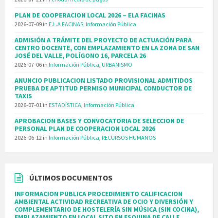
PLAN DE COOPERACION LOCAL 2026 – ELA FACINAS
2026-07-09
in
E.L.A FACINAS
,
Información Pública
ADMISIÓN A TRÁMITE DEL PROYECTO DE ACTUACIÓN PARA
CENTRO DOCENTE, CON EMPLAZAMIENTO EN LA ZONA DE SAN
JOSÉ DEL VALLE, POLÍGONO 16, PARCELA 26
2026-07-06
in
Información Pública
,
URBANISMO
ANUNCIO PUBLICACION LISTADO PROVISIONAL ADMITIDOS
PRUEBA DE APTITUD PERMISO MUNICIPAL CONDUCTOR DE
TAXIS
2026-07-01
in
ESTADÍSTICA
,
Información Pública
APROBACION BASES Y CONVOCATORIA DE SELECCION DE
PERSONAL PLAN DE COOPERACION LOCAL 2026
2026-06-12
in
Información Pública
,
RECURSOS HUMANOS
ÚLTIMOS DOCUMENTOS
INFORMACION PUBLICA PROCEDIMIENTO CALIFICACION
AMBIENTAL ACTIVIDAD RECREATIVA DE OCIO Y DIVERSIÓN Y
COMPLEMENTARIO DE HOSTELERÍA SIN MÚSICA (SIN COCINA),
EMPLAZAMIENTO EN LOCAL SITO EN ESQUINA DE CALLE