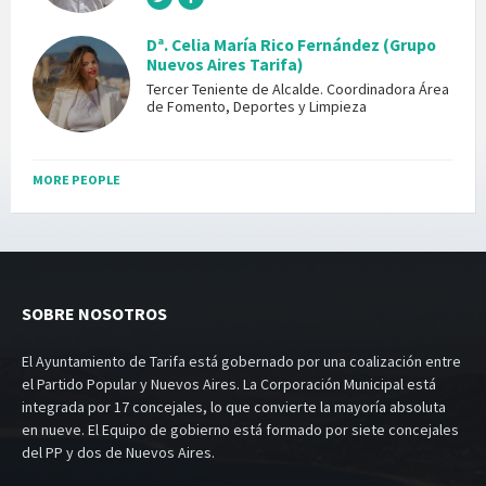
Dª. Celia María Rico Fernández (Grupo
Nuevos Aires Tarifa)
Tercer Teniente de Alcalde. Coordinadora Área
de Fomento, Deportes y Limpieza
MORE PEOPLE
SOBRE NOSOTROS
El Ayuntamiento de Tarifa está gobernado por una coalización entre
el Partido Popular y Nuevos Aires. La Corporación Municipal está
integrada por 17 concejales, lo que convierte la mayoría absoluta
en nueve. El Equipo de gobierno está formado por siete concejales
del PP y dos de Nuevos Aires.