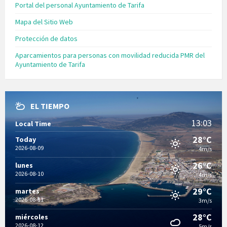
Portal del personal Ayuntamiento de Tarifa
Mapa del Sitio Web
Protección de datos
Aparcamientos para personas con movilidad reducida PMR del
Ayuntamiento de Tarifa
EL TIEMPO
13:03
Local Time
28°C
Today
2026-08-09
4m/s
26°C
lunes
2026-08-10
4m/s
29°C
martes
2026-08-11
3m/s
28°C
miércoles
2026-08-12
5m/s