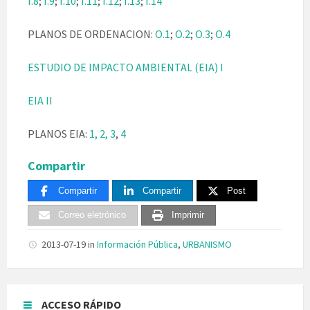
I.8
;
I.9
;
I.10
;
I.11
;
I.12
;
I.13
;
I.14
PLANOS DE ORDENACION:
O.1
;
O.2
;
O.3
;
O.4
ESTUDIO DE IMPACTO AMBIENTAL (EIA) I
EIA II
PLANOS EIA:
1,
2,
3
,
4
Compartir
Compartir
Compartir
Post
Correo eletrónico
Imprimir
2013-07-19
in
Información Pública
,
URBANISMO
ACCESO RÁPIDO