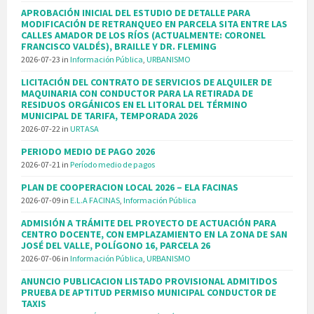
APROBACIÓN INICIAL DEL ESTUDIO DE DETALLE PARA
MODIFICACIÓN DE RETRANQUEO EN PARCELA SITA ENTRE LAS
CALLES AMADOR DE LOS RÍOS (ACTUALMENTE: CORONEL
FRANCISCO VALDÉS), BRAILLE Y DR. FLEMING
2026-07-23
in
Información Pública
,
URBANISMO
LICITACIÓN DEL CONTRATO DE SERVICIOS DE ALQUILER DE
MAQUINARIA CON CONDUCTOR PARA LA RETIRADA DE
RESIDUOS ORGÁNICOS EN EL LITORAL DEL TÉRMINO
MUNICIPAL DE TARIFA, TEMPORADA 2026
2026-07-22
in
URTASA
PERIODO MEDIO DE PAGO 2026
2026-07-21
in
Período medio de pagos
PLAN DE COOPERACION LOCAL 2026 – ELA FACINAS
2026-07-09
in
E.L.A FACINAS
,
Información Pública
ADMISIÓN A TRÁMITE DEL PROYECTO DE ACTUACIÓN PARA
CENTRO DOCENTE, CON EMPLAZAMIENTO EN LA ZONA DE SAN
JOSÉ DEL VALLE, POLÍGONO 16, PARCELA 26
2026-07-06
in
Información Pública
,
URBANISMO
ANUNCIO PUBLICACION LISTADO PROVISIONAL ADMITIDOS
PRUEBA DE APTITUD PERMISO MUNICIPAL CONDUCTOR DE
TAXIS