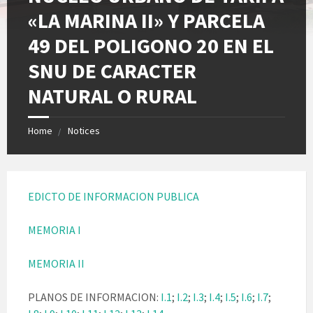
«LA MARINA II» Y PARCELA
49 DEL POLIGONO 20 EN EL
SNU DE CARACTER
NATURAL O RURAL
Home
Notices
EDICTO DE INFORMACION PUBLICA
MEMORIA I
MEMORIA II
PLANOS DE INFORMACION:
I.1
;
I.2
;
I.3
;
I.4
;
I.5
;
I.6
;
I.7
;