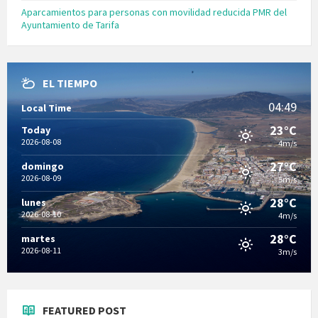
Aparcamientos para personas con movilidad reducida PMR del
Ayuntamiento de Tarifa
EL TIEMPO
04:49
Local Time
23°C
Today
2026-08-08
4m/s
27°C
domingo
2026-08-09
5m/s
28°C
lunes
2026-08-10
4m/s
28°C
martes
2026-08-11
3m/s
FEATURED POST