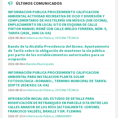
ÚLTIMOS COMUNICADOS
INFORMACION PUBLICA PROCEDIMIENTO CALIFICACION
AMBIENTAL ACTIVIDAD RECREATIVA DE OCIO Y DIVERSIÓN Y
COMPLEMENTARIO DE HOSTELERÍA SIN MÚSICA (SIN COCINA),
EMPLAZAMIENTO EN LOCAL SITO EN ESQUINA DE CALLE
PINTOR MANUEL REINÉ CON CALLE IMELDO FERRERA, NÚM. 5,
TARIFA (2026_2686 CA-OA)
2026-08-06
in
Información Pública
,
OFICINA TÉCNICA
Bando de la Alcaldía-Presidencia del Excmo. Ayuntamiento
de Tarifa sobre la obligación de mantener la vía pública
por parte de los establecimientos autorizados para su
ocupación
2026-08-04
in
Bandos Municipales
INFORMACIÓN PUBLICA PROCEDIMIENTO CALIFICACION
AMBIENTAL PARA INSTALACION PLANTA SOLAR
FOTOVOLTAICA «ROMANO», TERMINO MUNICIPAL DE TARIFA.
(EXPTE 2024/9231 CA-OA)
2026-08-03
in
Información Pública
,
OFICINA TÉCNICA
APROBACIÓN INICIAL DEL ESTUDIO DE DETALLE PARA
MODIFICACIÓN DE RETRANQUEO EN PARCELA SITA ENTRE LAS
CALLES AMADOR DE LOS RÍOS (ACTUALMENTE: CORONEL
FRANCISCO VALDÉS), BRAILLE Y DR. FLEMING
2026-07-23
in
Información Pública
,
URBANISMO