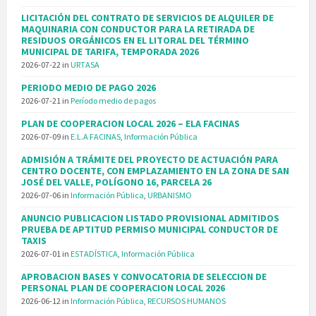
LICITACIÓN DEL CONTRATO DE SERVICIOS DE ALQUILER DE
MAQUINARIA CON CONDUCTOR PARA LA RETIRADA DE
RESIDUOS ORGÁNICOS EN EL LITORAL DEL TÉRMINO
MUNICIPAL DE TARIFA, TEMPORADA 2026
2026-07-22
in
URTASA
PERIODO MEDIO DE PAGO 2026
2026-07-21
in
Período medio de pagos
PLAN DE COOPERACION LOCAL 2026 – ELA FACINAS
2026-07-09
in
E.L.A FACINAS
,
Información Pública
ADMISIÓN A TRÁMITE DEL PROYECTO DE ACTUACIÓN PARA
CENTRO DOCENTE, CON EMPLAZAMIENTO EN LA ZONA DE SAN
JOSÉ DEL VALLE, POLÍGONO 16, PARCELA 26
2026-07-06
in
Información Pública
,
URBANISMO
ANUNCIO PUBLICACION LISTADO PROVISIONAL ADMITIDOS
PRUEBA DE APTITUD PERMISO MUNICIPAL CONDUCTOR DE
TAXIS
2026-07-01
in
ESTADÍSTICA
,
Información Pública
APROBACION BASES Y CONVOCATORIA DE SELECCION DE
PERSONAL PLAN DE COOPERACION LOCAL 2026
2026-06-12
in
Información Pública
,
RECURSOS HUMANOS