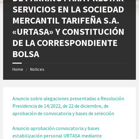
SERVICIOS EN LA SOCIEDAD
MERCANTIL TARIFEÑA S.A.
«URTASA» Y CONSTITUCIÓN
DE LA CORRESPONDIENTE
BOLSA
Home
Notices
Anuncio sobre alegaciones presentadas a Resolución
Presidencia de 14/2022, de 22 de diciembre, de
aprobación de convocatoria y bases de selección
Anuncio aprobación convocatoria y bases
estabilización personal URTASA mediante