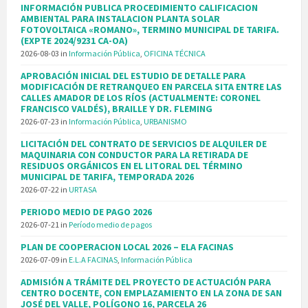
INFORMACIÓN PUBLICA PROCEDIMIENTO CALIFICACION
AMBIENTAL PARA INSTALACION PLANTA SOLAR
FOTOVOLTAICA «ROMANO», TERMINO MUNICIPAL DE TARIFA.
(EXPTE 2024/9231 CA-OA)
2026-08-03
in
Información Pública
,
OFICINA TÉCNICA
APROBACIÓN INICIAL DEL ESTUDIO DE DETALLE PARA
MODIFICACIÓN DE RETRANQUEO EN PARCELA SITA ENTRE LAS
CALLES AMADOR DE LOS RÍOS (ACTUALMENTE: CORONEL
FRANCISCO VALDÉS), BRAILLE Y DR. FLEMING
2026-07-23
in
Información Pública
,
URBANISMO
LICITACIÓN DEL CONTRATO DE SERVICIOS DE ALQUILER DE
MAQUINARIA CON CONDUCTOR PARA LA RETIRADA DE
RESIDUOS ORGÁNICOS EN EL LITORAL DEL TÉRMINO
MUNICIPAL DE TARIFA, TEMPORADA 2026
2026-07-22
in
URTASA
PERIODO MEDIO DE PAGO 2026
2026-07-21
in
Período medio de pagos
PLAN DE COOPERACION LOCAL 2026 – ELA FACINAS
2026-07-09
in
E.L.A FACINAS
,
Información Pública
ADMISIÓN A TRÁMITE DEL PROYECTO DE ACTUACIÓN PARA
CENTRO DOCENTE, CON EMPLAZAMIENTO EN LA ZONA DE SAN
JOSÉ DEL VALLE, POLÍGONO 16, PARCELA 26