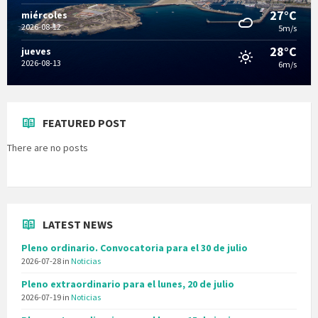
27°C
miércoles
2026-08-12
5m/s
28°C
jueves
2026-08-13
6m/s
FEATURED POST
There are no posts
LATEST NEWS
Pleno ordinario. Convocatoria para el 30 de julio
2026-07-28
in
Noticias
Pleno extraordinario para el lunes, 20 de julio
2026-07-19
in
Noticias