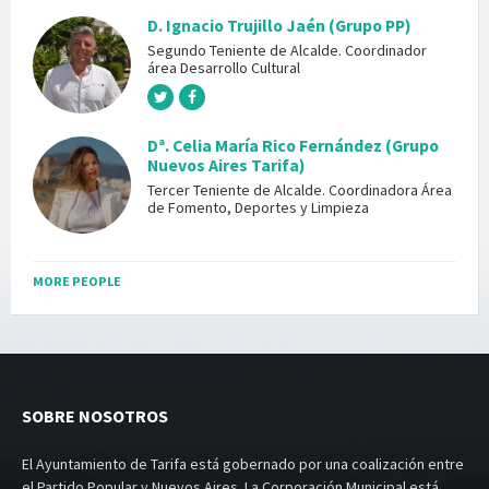
D. Ignacio Trujillo Jaén (Grupo PP)
Segundo Teniente de Alcalde. Coordinador
área Desarrollo Cultural
Dª. Celia María Rico Fernández (Grupo
Nuevos Aires Tarifa)
Tercer Teniente de Alcalde. Coordinadora Área
de Fomento, Deportes y Limpieza
MORE PEOPLE
SOBRE NOSOTROS
El Ayuntamiento de Tarifa está gobernado por una coalización entre
el Partido Popular y Nuevos Aires. La Corporación Municipal está