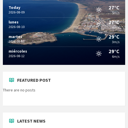
27°C
Today
2026-08-09
5m/s
27°C
lunes
2026-08-10
4m/s
29°C
martes
2026-08-11
3m/s
29°C
miércoles
2026-08-12
6m/s
FEATURED POST
There are no posts
LATEST NEWS