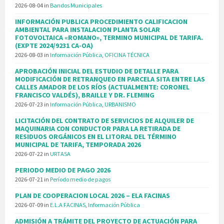
2026-08-04
in
Bandos Municipales
INFORMACIÓN PUBLICA PROCEDIMIENTO CALIFICACION
AMBIENTAL PARA INSTALACION PLANTA SOLAR
FOTOVOLTAICA «ROMANO», TERMINO MUNICIPAL DE TARIFA.
(EXPTE 2024/9231 CA-OA)
2026-08-03
in
Información Pública
,
OFICINA TÉCNICA
APROBACIÓN INICIAL DEL ESTUDIO DE DETALLE PARA
MODIFICACIÓN DE RETRANQUEO EN PARCELA SITA ENTRE LAS
CALLES AMADOR DE LOS RÍOS (ACTUALMENTE: CORONEL
FRANCISCO VALDÉS), BRAILLE Y DR. FLEMING
2026-07-23
in
Información Pública
,
URBANISMO
LICITACIÓN DEL CONTRATO DE SERVICIOS DE ALQUILER DE
MAQUINARIA CON CONDUCTOR PARA LA RETIRADA DE
RESIDUOS ORGÁNICOS EN EL LITORAL DEL TÉRMINO
MUNICIPAL DE TARIFA, TEMPORADA 2026
2026-07-22
in
URTASA
PERIODO MEDIO DE PAGO 2026
2026-07-21
in
Período medio de pagos
PLAN DE COOPERACION LOCAL 2026 – ELA FACINAS
2026-07-09
in
E.L.A FACINAS
,
Información Pública
ADMISIÓN A TRÁMITE DEL PROYECTO DE ACTUACIÓN PARA