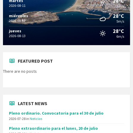
28°C
martes
2026-08-11
3m/s
28°C
miércoles
2026-08-12
5m/s
28°C
jueves
2026-08-13
6m/s
FEATURED POST
There are no posts
LATEST NEWS
Pleno ordinario. Convocatoria para el 30 de julio
2026-07-28
in
Noticias
Pleno extraordinario para el lunes, 20 de julio