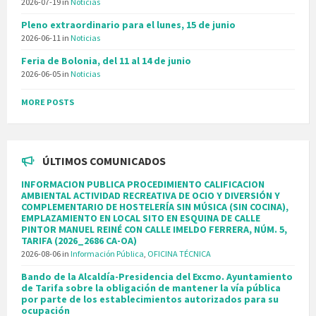
2026-07-19
in
Noticias
Pleno extraordinario para el lunes, 15 de junio
2026-06-11
in
Noticias
Feria de Bolonia, del 11 al 14 de junio
2026-06-05
in
Noticias
MORE POSTS
ÚLTIMOS COMUNICADOS
INFORMACION PUBLICA PROCEDIMIENTO CALIFICACION
AMBIENTAL ACTIVIDAD RECREATIVA DE OCIO Y DIVERSIÓN Y
COMPLEMENTARIO DE HOSTELERÍA SIN MÚSICA (SIN COCINA),
EMPLAZAMIENTO EN LOCAL SITO EN ESQUINA DE CALLE
PINTOR MANUEL REINÉ CON CALLE IMELDO FERRERA, NÚM. 5,
TARIFA (2026_2686 CA-OA)
2026-08-06
in
Información Pública
,
OFICINA TÉCNICA
Bando de la Alcaldía-Presidencia del Excmo. Ayuntamiento
de Tarifa sobre la obligación de mantener la vía pública
por parte de los establecimientos autorizados para su
ocupación