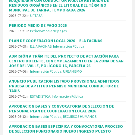
MAQUINARIA CON CONDUCTOR PARA LA RETIRADA DE
RESIDUOS ORGÁNICOS EN EL LITORAL DEL TÉRMINO
MUNICIPAL DE TARIFA, TEMPORADA 2026
2026-07-22
in
URTASA
PERIODO MEDIO DE PAGO 2026
2026-07-21
in
Período medio de pagos
PLAN DE COOPERACION LOCAL 2026 – ELA FACINAS
2026-07-09
in
E.L.A FACINAS
,
Información Pública
ADMISIÓN A TRÁMITE DEL PROYECTO DE ACTUACIÓN PARA
CENTRO DOCENTE, CON EMPLAZAMIENTO EN LA ZONA DE SAN
JOSÉ DEL VALLE, POLÍGONO 16, PARCELA 26
2026-07-06
in
Información Pública
,
URBANISMO
ANUNCIO PUBLICACION LISTADO PROVISIONAL ADMITIDOS
PRUEBA DE APTITUD PERMISO MUNICIPAL CONDUCTOR DE
TAXIS
2026-07-01
in
ESTADÍSTICA
,
Información Pública
APROBACION BASES Y CONVOCATORIA DE SELECCION DE
PERSONAL PLAN DE COOPERACION LOCAL 2026
2026-06-12
in
Información Pública
,
RECURSOS HUMANOS
APROBACION BASES ESPECIFICA Y CONVOCATORIA PROCESO
DE SELECCION FUNCIONARIO NUEVO INGRESO PUESTO