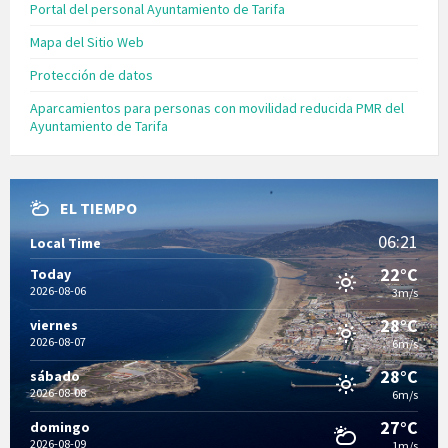
Portal del personal Ayuntamiento de Tarifa
Mapa del Sitio Web
Protección de datos
Aparcamientos para personas con movilidad reducida PMR del
Ayuntamiento de Tarifa
EL TIEMPO
06:21
Local Time
22°C
Today
2026-08-06
3m/s
28°C
viernes
2026-08-07
6m/s
28°C
sábado
2026-08-08
6m/s
27°C
domingo
2026-08-09
1m/s