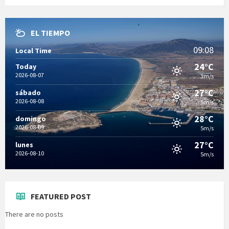
EL TIEMPO
09:08
Local Time
24°C
Today
2026-08-07
3m/s
27°C
sábado
2026-08-08
5m/s
28°C
domingo
2026-08-09
5m/s
27°C
lunes
2026-08-10
5m/s
FEATURED POST
There are no posts