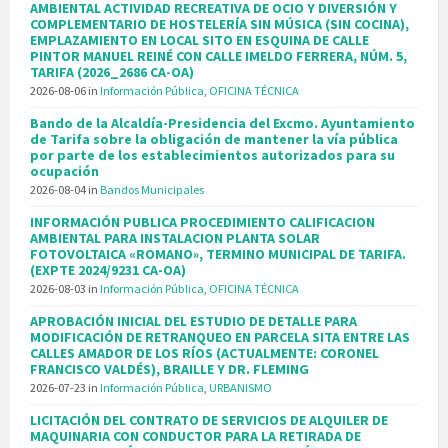
AMBIENTAL ACTIVIDAD RECREATIVA DE OCIO Y DIVERSIÓN Y
COMPLEMENTARIO DE HOSTELERÍA SIN MÚSICA (SIN COCINA),
EMPLAZAMIENTO EN LOCAL SITO EN ESQUINA DE CALLE
PINTOR MANUEL REINÉ CON CALLE IMELDO FERRERA, NÚM. 5,
TARIFA (2026_2686 CA-OA)
2026-08-06
in
Información Pública
,
OFICINA TÉCNICA
Bando de la Alcaldía-Presidencia del Excmo. Ayuntamiento
de Tarifa sobre la obligación de mantener la vía pública
por parte de los establecimientos autorizados para su
ocupación
2026-08-04
in
Bandos Municipales
INFORMACIÓN PUBLICA PROCEDIMIENTO CALIFICACION
AMBIENTAL PARA INSTALACION PLANTA SOLAR
FOTOVOLTAICA «ROMANO», TERMINO MUNICIPAL DE TARIFA.
(EXPTE 2024/9231 CA-OA)
2026-08-03
in
Información Pública
,
OFICINA TÉCNICA
APROBACIÓN INICIAL DEL ESTUDIO DE DETALLE PARA
MODIFICACIÓN DE RETRANQUEO EN PARCELA SITA ENTRE LAS
CALLES AMADOR DE LOS RÍOS (ACTUALMENTE: CORONEL
FRANCISCO VALDÉS), BRAILLE Y DR. FLEMING
2026-07-23
in
Información Pública
,
URBANISMO
LICITACIÓN DEL CONTRATO DE SERVICIOS DE ALQUILER DE
MAQUINARIA CON CONDUCTOR PARA LA RETIRADA DE