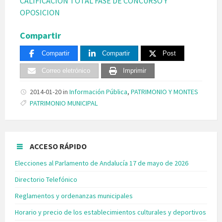
CALIFICACION TOTAL FASE DE CONCURSO Y
OPOSICION
Compartir
Compartir
Compartir
Post
Correo eletrónico
Imprimir
2014-01-20
in
Información Pública
,
PATRIMONIO Y MONTES
Tags:
PATRIMONIO MUNICIPAL
ACCESO RÁPIDO
Elecciones al Parlamento de Andalucía 17 de mayo de 2026
Directorio Telefónico
Reglamentos y ordenanzas municipales
Horario y precio de los establecimientos culturales y deportivos