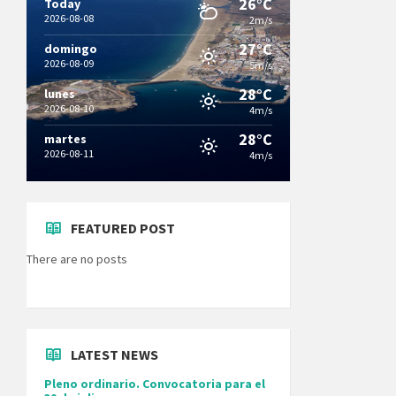
26°C
Today
2026-08-08
2m/s
27°C
domingo
2026-08-09
5m/s
28°C
lunes
2026-08-10
4m/s
28°C
martes
2026-08-11
4m/s
FEATURED POST
There are no posts
LATEST NEWS
Pleno ordinario. Convocatoria para el