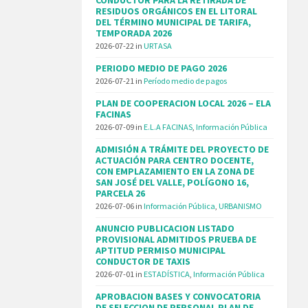
RESIDUOS ORGÁNICOS EN EL LITORAL
DEL TÉRMINO MUNICIPAL DE TARIFA,
TEMPORADA 2026
2026-07-22
in
URTASA
PERIODO MEDIO DE PAGO 2026
2026-07-21
in
Período medio de pagos
PLAN DE COOPERACION LOCAL 2026 – ELA
FACINAS
2026-07-09
in
E.L.A FACINAS
,
Información Pública
ADMISIÓN A TRÁMITE DEL PROYECTO DE
ACTUACIÓN PARA CENTRO DOCENTE,
CON EMPLAZAMIENTO EN LA ZONA DE
SAN JOSÉ DEL VALLE, POLÍGONO 16,
PARCELA 26
2026-07-06
in
Información Pública
,
URBANISMO
ANUNCIO PUBLICACION LISTADO
PROVISIONAL ADMITIDOS PRUEBA DE
APTITUD PERMISO MUNICIPAL
CONDUCTOR DE TAXIS
2026-07-01
in
ESTADÍSTICA
,
Información Pública
APROBACION BASES Y CONVOCATORIA
DE SELECCION DE PERSONAL PLAN DE