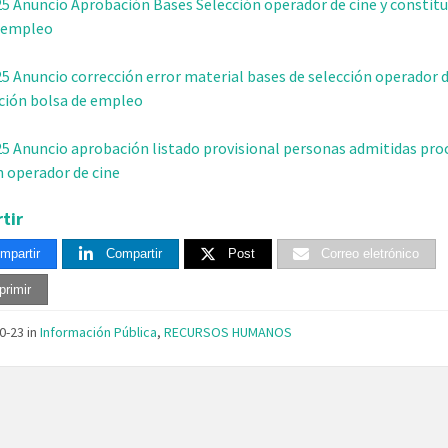
25 Anuncio Aprobación Bases Selección operador de cine y constitu
e empleo
25 Anuncio corrección error material bases de selección operador d
ción bolsa de empleo
25 Anuncio aprobación listado provisional personas admitidas pro
n operador de cine
tir
mpartir
Compartir
Post
Correo eletrónico
primir
10-23
in
Información Pública
,
RECURSOS HUMANOS