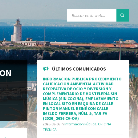
ÚLTIMOS COMUNICADOS
ION
INFORMACION PUBLICA PROCEDIMIENTO
CALIFICACION AMBIENTAL ACTIVIDAD
RECREATIVA DE OCIO Y DIVERSIÓN Y
COMPLEMENTARIO DE HOSTELERÍA SIN
MÚSICA (SIN COCINA), EMPLAZAMIENTO
EN LOCAL SITO EN ESQUINA DE CALLE
PINTOR MANUEL REINÉ CON CALLE
IMELDO FERRERA, NÚM. 5, TARIFA
(2026_2686 CA-OA)
2026-08-06
in
Información Pública
,
OFICINA
TÉCNICA