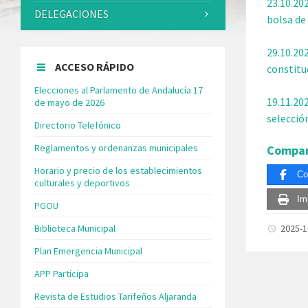
23.10.20
DELEGACIONES
bolsa d
29.10.20
ACCESO RÁPIDO
constitu
Elecciones al Parlamento de Andalucía 17
19.11.20
de mayo de 2026
selecció
Directorio Telefónico
Reglamentos y ordenanzas municipales
Compar
Horario y precio de los establecimientos
Co
culturales y deportivos
Im
PGOU
Biblioteca Municipal
2025-
Plan Emergencia Municipal
APP Participa
Revista de Estudios Tarifeños Aljaranda