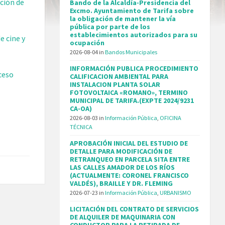
ción de
Bando de la Alcaldía-Presidencia del
Excmo. Ayuntamiento de Tarifa sobre
la obligación de mantener la vía
pública por parte de los
establecimientos autorizados para su
e cine y
ocupación
2026-08-04
in
Bandos Municipales
INFORMACIÓN PUBLICA PROCEDIMIENTO
ceso
CALIFICACION AMBIENTAL PARA
INSTALACION PLANTA SOLAR
FOTOVOLTAICA «ROMANO», TERMINO
MUNICIPAL DE TARIFA.(EXPTE 2024/9231
CA-OA)
2026-08-03
in
Información Pública
,
OFICINA
TÉCNICA
APROBACIÓN INICIAL DEL ESTUDIO DE
DETALLE PARA MODIFICACIÓN DE
RETRANQUEO EN PARCELA SITA ENTRE
LAS CALLES AMADOR DE LOS RÍOS
(ACTUALMENTE: CORONEL FRANCISCO
VALDÉS), BRAILLE Y DR. FLEMING
2026-07-23
in
Información Pública
,
URBANISMO
LICITACIÓN DEL CONTRATO DE SERVICIOS
DE ALQUILER DE MAQUINARIA CON
CONDUCTOR PARA LA RETIRADA DE