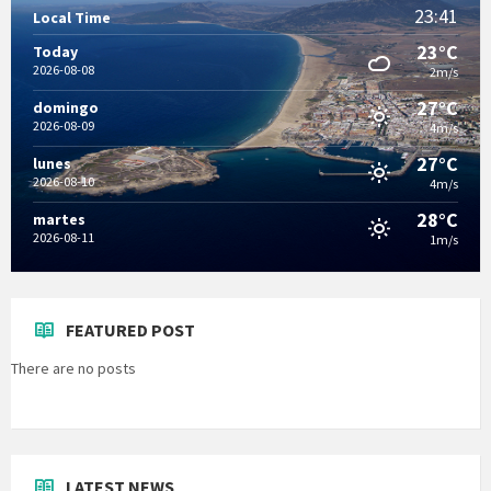
23:41
Local Time
23°C
Today
2026-08-08
2m/s
27°C
domingo
2026-08-09
4m/s
27°C
lunes
2026-08-10
4m/s
28°C
martes
2026-08-11
1m/s
FEATURED POST
There are no posts
LATEST NEWS