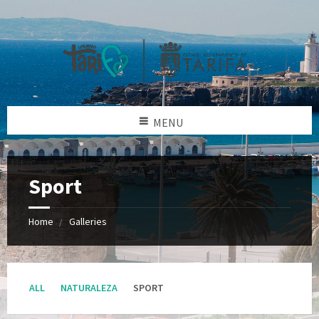
MENU
Sport
Home
Galleries
Categories:
ALL
NATURALEZA
SPORT