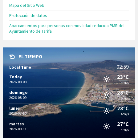
Mapa del Sitio Web
Protección de datos
Aparcamientos para personas con movilidad reducida PMR del
Ayuntamiento de Tarifa
EL TIEMPO
02:59
Local Time
23°C
Today
2026-08-08
4m/s
28°C
domingo
2026-08-09
5m/s
28°C
lunes
2026-08-10
4m/s
27°C
martes
2026-08-11
4m/s