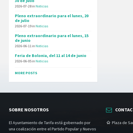
30 de julio
2026-07-28
in
Noticias
Pleno extraordinario para el lunes, 20
de julio
2026-07-19
in
Noticias
Pleno extraordinario para el lunes, 15
de junio
2026-06-11
in
Noticias
Feria de Bolonia, del 11 al 14 de junio
2026-06-05
in
Noticias
MORE POSTS
SOBRE NOSOTROS
CONTA
El Ayuntamiento de Tarifa está gobernado por
Plaza de San
una coalización entre el Partido Popular y Nuevos