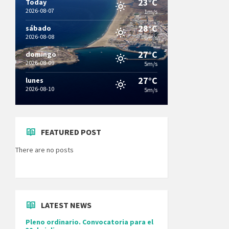
23°C
Today
2026-08-07
1m/s
28°C
sábado
2026-08-08
6m/s
27°C
domingo
2026-08-09
5m/s
27°C
lunes
2026-08-10
5m/s
FEATURED POST
There are no posts
LATEST NEWS
Pleno ordinario. Convocatoria para el