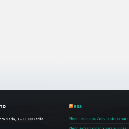
CTO
RSS
Pleno ordinario. Convocatoria para e
ta María, 3 – 11380 Tarifa
Pleno extraordinario para el lunes, 