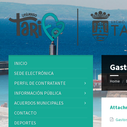
INICIO
Gast
SEDE ELECTRÓNICA
Home
PERFIL DE CONTRATANTE
INFORMACIÓN PÚBLICA
ACUERDOS MUNICIPALES
Attach
CONTACTO
Gastos
DEPORTES