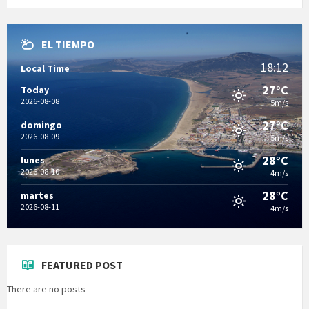
EL TIEMPO
18:12
Local Time
27°C
Today
2026-08-08
5m/s
27°C
domingo
2026-08-09
5m/s
28°C
lunes
2026-08-10
4m/s
28°C
martes
2026-08-11
4m/s
FEATURED POST
There are no posts