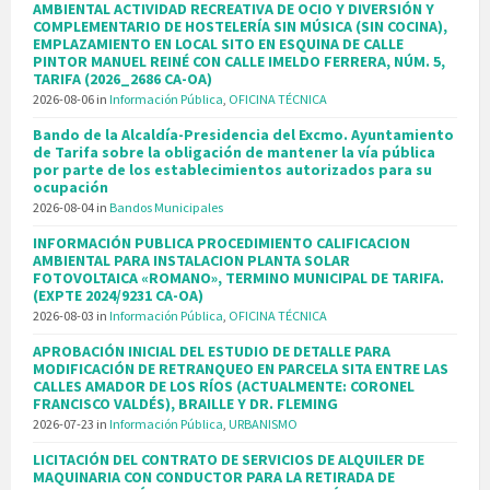
AMBIENTAL ACTIVIDAD RECREATIVA DE OCIO Y DIVERSIÓN Y
COMPLEMENTARIO DE HOSTELERÍA SIN MÚSICA (SIN COCINA),
EMPLAZAMIENTO EN LOCAL SITO EN ESQUINA DE CALLE
PINTOR MANUEL REINÉ CON CALLE IMELDO FERRERA, NÚM. 5,
TARIFA (2026_2686 CA-OA)
2026-08-06
in
Información Pública
,
OFICINA TÉCNICA
Bando de la Alcaldía-Presidencia del Excmo. Ayuntamiento
de Tarifa sobre la obligación de mantener la vía pública
por parte de los establecimientos autorizados para su
ocupación
2026-08-04
in
Bandos Municipales
INFORMACIÓN PUBLICA PROCEDIMIENTO CALIFICACION
AMBIENTAL PARA INSTALACION PLANTA SOLAR
FOTOVOLTAICA «ROMANO», TERMINO MUNICIPAL DE TARIFA.
(EXPTE 2024/9231 CA-OA)
2026-08-03
in
Información Pública
,
OFICINA TÉCNICA
APROBACIÓN INICIAL DEL ESTUDIO DE DETALLE PARA
MODIFICACIÓN DE RETRANQUEO EN PARCELA SITA ENTRE LAS
CALLES AMADOR DE LOS RÍOS (ACTUALMENTE: CORONEL
FRANCISCO VALDÉS), BRAILLE Y DR. FLEMING
2026-07-23
in
Información Pública
,
URBANISMO
LICITACIÓN DEL CONTRATO DE SERVICIOS DE ALQUILER DE
MAQUINARIA CON CONDUCTOR PARA LA RETIRADA DE