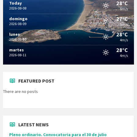
28°C
Today
2026-08-08
6m/s
27°C
domingo
2026-08-09
5m/s
28°C
lunes
2026-08-10
4m/s
28°C
martes
2026-08-11
4m/s
FEATURED POST
There are no posts
LATEST NEWS
Pleno ordinario. Convocatoria para el 30 de julio