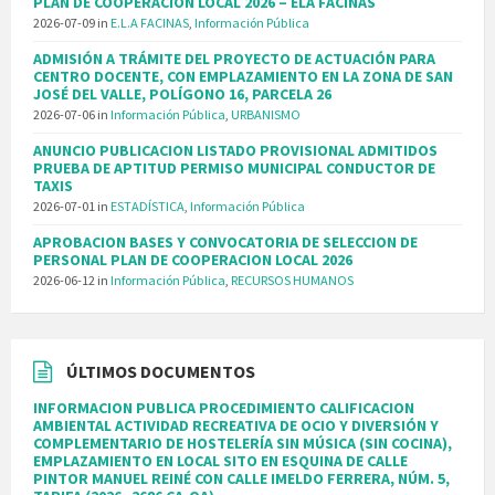
PLAN DE COOPERACION LOCAL 2026 – ELA FACINAS
2026-07-09
in
E.L.A FACINAS
,
Información Pública
ADMISIÓN A TRÁMITE DEL PROYECTO DE ACTUACIÓN PARA
CENTRO DOCENTE, CON EMPLAZAMIENTO EN LA ZONA DE SAN
JOSÉ DEL VALLE, POLÍGONO 16, PARCELA 26
2026-07-06
in
Información Pública
,
URBANISMO
ANUNCIO PUBLICACION LISTADO PROVISIONAL ADMITIDOS
PRUEBA DE APTITUD PERMISO MUNICIPAL CONDUCTOR DE
TAXIS
2026-07-01
in
ESTADÍSTICA
,
Información Pública
APROBACION BASES Y CONVOCATORIA DE SELECCION DE
PERSONAL PLAN DE COOPERACION LOCAL 2026
2026-06-12
in
Información Pública
,
RECURSOS HUMANOS
ÚLTIMOS DOCUMENTOS
INFORMACION PUBLICA PROCEDIMIENTO CALIFICACION
AMBIENTAL ACTIVIDAD RECREATIVA DE OCIO Y DIVERSIÓN Y
COMPLEMENTARIO DE HOSTELERÍA SIN MÚSICA (SIN COCINA),
EMPLAZAMIENTO EN LOCAL SITO EN ESQUINA DE CALLE
PINTOR MANUEL REINÉ CON CALLE IMELDO FERRERA, NÚM. 5,