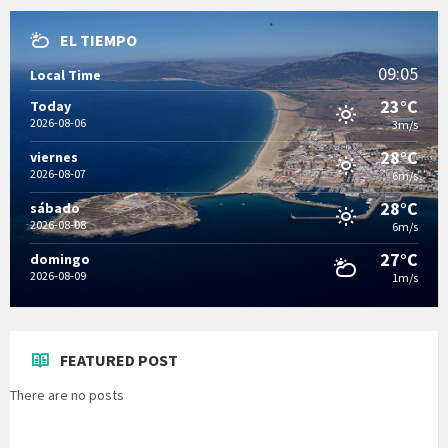
EL TIEMPO
09:05
Local Time
23°C
Today
2026-08-06
3m/s
28°C
viernes
2026-08-07
6m/s
28°C
sábado
2026-08-08
6m/s
27°C
domingo
2026-08-09
1m/s
FEATURED POST
There are no posts