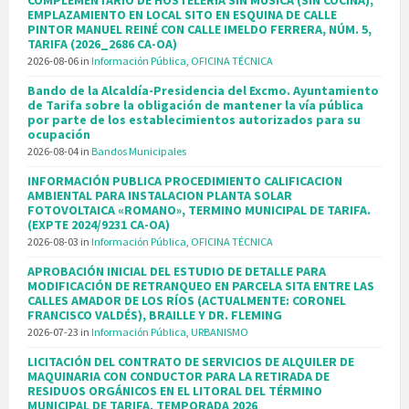
COMPLEMENTARIO DE HOSTELERÍA SIN MÚSICA (SIN COCINA),
EMPLAZAMIENTO EN LOCAL SITO EN ESQUINA DE CALLE
PINTOR MANUEL REINÉ CON CALLE IMELDO FERRERA, NÚM. 5,
TARIFA (2026_2686 CA-OA)
2026-08-06
in
Información Pública
,
OFICINA TÉCNICA
Bando de la Alcaldía-Presidencia del Excmo. Ayuntamiento
de Tarifa sobre la obligación de mantener la vía pública
por parte de los establecimientos autorizados para su
ocupación
2026-08-04
in
Bandos Municipales
INFORMACIÓN PUBLICA PROCEDIMIENTO CALIFICACION
AMBIENTAL PARA INSTALACION PLANTA SOLAR
FOTOVOLTAICA «ROMANO», TERMINO MUNICIPAL DE TARIFA.
(EXPTE 2024/9231 CA-OA)
2026-08-03
in
Información Pública
,
OFICINA TÉCNICA
APROBACIÓN INICIAL DEL ESTUDIO DE DETALLE PARA
MODIFICACIÓN DE RETRANQUEO EN PARCELA SITA ENTRE LAS
CALLES AMADOR DE LOS RÍOS (ACTUALMENTE: CORONEL
FRANCISCO VALDÉS), BRAILLE Y DR. FLEMING
2026-07-23
in
Información Pública
,
URBANISMO
LICITACIÓN DEL CONTRATO DE SERVICIOS DE ALQUILER DE
MAQUINARIA CON CONDUCTOR PARA LA RETIRADA DE
RESIDUOS ORGÁNICOS EN EL LITORAL DEL TÉRMINO
MUNICIPAL DE TARIFA, TEMPORADA 2026