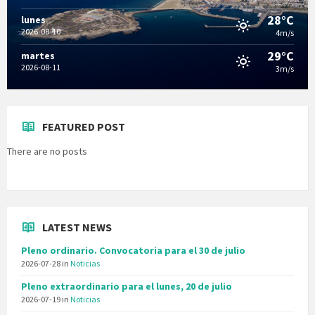
28°C
lunes
2026-08-10
4m/s
29°C
martes
2026-08-11
3m/s
FEATURED POST
There are no posts
LATEST NEWS
Pleno ordinario. Convocatoria para el 30 de julio
2026-07-28
in
Noticias
Pleno extraordinario para el lunes, 20 de julio
2026-07-19
in
Noticias