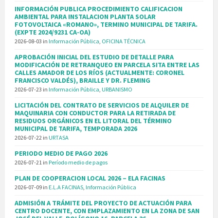
INFORMACIÓN PUBLICA PROCEDIMIENTO CALIFICACION
AMBIENTAL PARA INSTALACION PLANTA SOLAR
FOTOVOLTAICA «ROMANO», TERMINO MUNICIPAL DE TARIFA.
(EXPTE 2024/9231 CA-OA)
2026-08-03
in
Información Pública
,
OFICINA TÉCNICA
APROBACIÓN INICIAL DEL ESTUDIO DE DETALLE PARA
MODIFICACIÓN DE RETRANQUEO EN PARCELA SITA ENTRE LAS
CALLES AMADOR DE LOS RÍOS (ACTUALMENTE: CORONEL
FRANCISCO VALDÉS), BRAILLE Y DR. FLEMING
2026-07-23
in
Información Pública
,
URBANISMO
LICITACIÓN DEL CONTRATO DE SERVICIOS DE ALQUILER DE
MAQUINARIA CON CONDUCTOR PARA LA RETIRADA DE
RESIDUOS ORGÁNICOS EN EL LITORAL DEL TÉRMINO
MUNICIPAL DE TARIFA, TEMPORADA 2026
2026-07-22
in
URTASA
PERIODO MEDIO DE PAGO 2026
2026-07-21
in
Período medio de pagos
PLAN DE COOPERACION LOCAL 2026 – ELA FACINAS
2026-07-09
in
E.L.A FACINAS
,
Información Pública
ADMISIÓN A TRÁMITE DEL PROYECTO DE ACTUACIÓN PARA
CENTRO DOCENTE, CON EMPLAZAMIENTO EN LA ZONA DE SAN