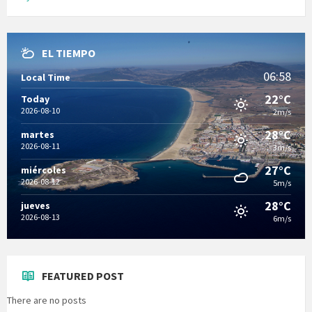
EL TIEMPO
06:58
Local Time
22°C
Today
2026-08-10
2m/s
28°C
martes
2026-08-11
3m/s
27°C
miércoles
2026-08-12
5m/s
28°C
jueves
2026-08-13
6m/s
FEATURED POST
There are no posts