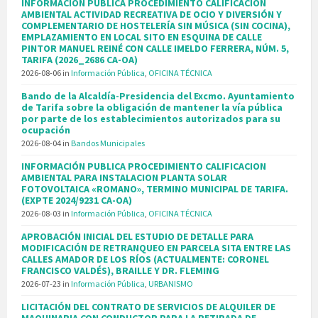
INFORMACION PUBLICA PROCEDIMIENTO CALIFICACION
AMBIENTAL ACTIVIDAD RECREATIVA DE OCIO Y DIVERSIÓN Y
COMPLEMENTARIO DE HOSTELERÍA SIN MÚSICA (SIN COCINA),
EMPLAZAMIENTO EN LOCAL SITO EN ESQUINA DE CALLE
PINTOR MANUEL REINÉ CON CALLE IMELDO FERRERA, NÚM. 5,
TARIFA (2026_2686 CA-OA)
2026-08-06
in
Información Pública
,
OFICINA TÉCNICA
Bando de la Alcaldía-Presidencia del Excmo. Ayuntamiento
de Tarifa sobre la obligación de mantener la vía pública
por parte de los establecimientos autorizados para su
ocupación
2026-08-04
in
Bandos Municipales
INFORMACIÓN PUBLICA PROCEDIMIENTO CALIFICACION
AMBIENTAL PARA INSTALACION PLANTA SOLAR
FOTOVOLTAICA «ROMANO», TERMINO MUNICIPAL DE TARIFA.
(EXPTE 2024/9231 CA-OA)
2026-08-03
in
Información Pública
,
OFICINA TÉCNICA
APROBACIÓN INICIAL DEL ESTUDIO DE DETALLE PARA
MODIFICACIÓN DE RETRANQUEO EN PARCELA SITA ENTRE LAS
CALLES AMADOR DE LOS RÍOS (ACTUALMENTE: CORONEL
FRANCISCO VALDÉS), BRAILLE Y DR. FLEMING
2026-07-23
in
Información Pública
,
URBANISMO
LICITACIÓN DEL CONTRATO DE SERVICIOS DE ALQUILER DE