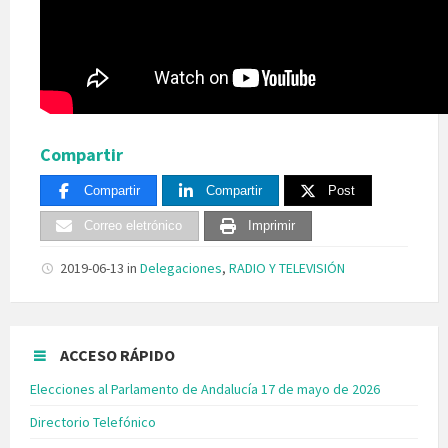
Compartir
Compartir
Compartir
Post
Correo eletrónico
Imprimir
2019-06-13
in
Delegaciones
,
RADIO Y TELEVISIÓN
ACCESO RÁPIDO
Elecciones al Parlamento de Andalucía 17 de mayo de 2026
Directorio Telefónico