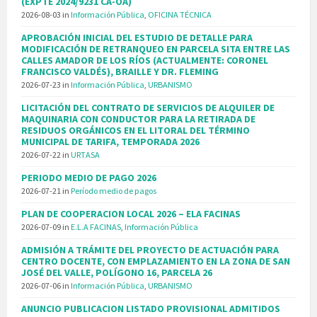
(EXPTE 2024/9231 CA-OA)
2026-08-03
in
Información Pública
,
OFICINA TÉCNICA
APROBACIÓN INICIAL DEL ESTUDIO DE DETALLE PARA
MODIFICACIÓN DE RETRANQUEO EN PARCELA SITA ENTRE LAS
CALLES AMADOR DE LOS RÍOS (ACTUALMENTE: CORONEL
FRANCISCO VALDÉS), BRAILLE Y DR. FLEMING
2026-07-23
in
Información Pública
,
URBANISMO
LICITACIÓN DEL CONTRATO DE SERVICIOS DE ALQUILER DE
MAQUINARIA CON CONDUCTOR PARA LA RETIRADA DE
RESIDUOS ORGÁNICOS EN EL LITORAL DEL TÉRMINO
MUNICIPAL DE TARIFA, TEMPORADA 2026
2026-07-22
in
URTASA
PERIODO MEDIO DE PAGO 2026
2026-07-21
in
Período medio de pagos
PLAN DE COOPERACION LOCAL 2026 – ELA FACINAS
2026-07-09
in
E.L.A FACINAS
,
Información Pública
ADMISIÓN A TRÁMITE DEL PROYECTO DE ACTUACIÓN PARA
CENTRO DOCENTE, CON EMPLAZAMIENTO EN LA ZONA DE SAN
JOSÉ DEL VALLE, POLÍGONO 16, PARCELA 26
2026-07-06
in
Información Pública
,
URBANISMO
ANUNCIO PUBLICACION LISTADO PROVISIONAL ADMITIDOS