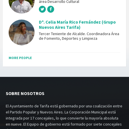
área Desarrollo Cultural
Dª. Celia María Rico Fernández (Grupo
Nuevos Aires Tarifa)
Tercer Teniente de Alcalde. Coordinadora Área
de Fomento, Deportes y Limpieza
MORE PEOPLE
SOBRE NOSOTROS
El Ayuntamiento de Tarifa está gobernado por una coalización entre
el Partido Popular y Nuevos Aires. La Corporación Municipal está
integrada por 17 concejales, lo que convierte la mayoría absoluta
en nueve. El Equipo de gobierno está formado por siete concejales