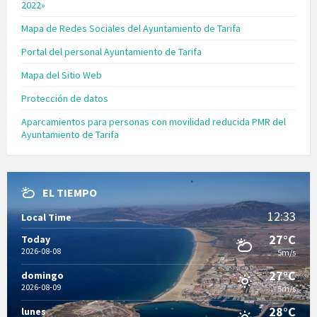
2022»
Mapa de Redes Sociales del Ayuntamiento de Tarifa
Portal del personal Ayuntamiento de Tarifa
Mapa del Sitio Web
Protección de datos
Aparcamientos para personas con movilidad reducida PMR del
Ayuntamiento de Tarifa
EL TIEMPO
12:33
Local Time
27°C
Today
2026-08-08
5m/s
27°C
domingo
2026-08-09
5m/s
28°C
lunes