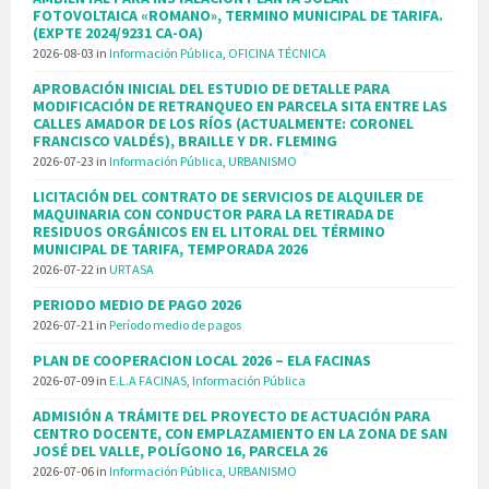
FOTOVOLTAICA «ROMANO», TERMINO MUNICIPAL DE TARIFA.
(EXPTE 2024/9231 CA-OA)
2026-08-03
in
Información Pública
,
OFICINA TÉCNICA
APROBACIÓN INICIAL DEL ESTUDIO DE DETALLE PARA
MODIFICACIÓN DE RETRANQUEO EN PARCELA SITA ENTRE LAS
CALLES AMADOR DE LOS RÍOS (ACTUALMENTE: CORONEL
FRANCISCO VALDÉS), BRAILLE Y DR. FLEMING
2026-07-23
in
Información Pública
,
URBANISMO
LICITACIÓN DEL CONTRATO DE SERVICIOS DE ALQUILER DE
MAQUINARIA CON CONDUCTOR PARA LA RETIRADA DE
RESIDUOS ORGÁNICOS EN EL LITORAL DEL TÉRMINO
MUNICIPAL DE TARIFA, TEMPORADA 2026
2026-07-22
in
URTASA
PERIODO MEDIO DE PAGO 2026
2026-07-21
in
Período medio de pagos
PLAN DE COOPERACION LOCAL 2026 – ELA FACINAS
2026-07-09
in
E.L.A FACINAS
,
Información Pública
ADMISIÓN A TRÁMITE DEL PROYECTO DE ACTUACIÓN PARA
CENTRO DOCENTE, CON EMPLAZAMIENTO EN LA ZONA DE SAN
JOSÉ DEL VALLE, POLÍGONO 16, PARCELA 26
2026-07-06
in
Información Pública
,
URBANISMO