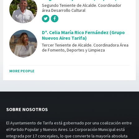
Segundo Teniente de Alcalde. Coordinador
área Desarrollo Cultural
Dª. Celia María Rico Fernández (Grupo
Nuevos Aires Tarifa)
Tercer Teniente de Alcalde. Coordinadora Área
de Fomento, Deportes y Limpieza
MORE PEOPLE
SOBRE NOSOTROS
El Ayuntamiento de Tarifa está gobernado por una coalización entre
el Partido Popular y Nuevos Aires. La Corporación Municipal está
integrada por 17 concejales, lo que convierte la mayoría absoluta