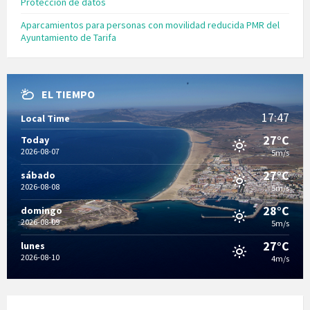
Protección de datos
Aparcamientos para personas con movilidad reducida PMR del
Ayuntamiento de Tarifa
EL TIEMPO
17:47
Local Time
27°C
Today
2026-08-07
5m/s
27°C
sábado
2026-08-08
5m/s
28°C
domingo
2026-08-09
5m/s
27°C
lunes
2026-08-10
4m/s