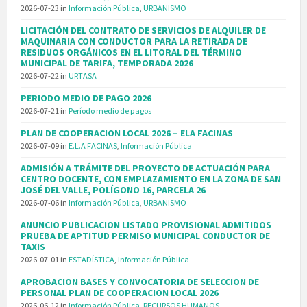
2026-07-23
in
Información Pública
,
URBANISMO
LICITACIÓN DEL CONTRATO DE SERVICIOS DE ALQUILER DE
MAQUINARIA CON CONDUCTOR PARA LA RETIRADA DE
RESIDUOS ORGÁNICOS EN EL LITORAL DEL TÉRMINO
MUNICIPAL DE TARIFA, TEMPORADA 2026
2026-07-22
in
URTASA
PERIODO MEDIO DE PAGO 2026
2026-07-21
in
Período medio de pagos
PLAN DE COOPERACION LOCAL 2026 – ELA FACINAS
2026-07-09
in
E.L.A FACINAS
,
Información Pública
ADMISIÓN A TRÁMITE DEL PROYECTO DE ACTUACIÓN PARA
CENTRO DOCENTE, CON EMPLAZAMIENTO EN LA ZONA DE SAN
JOSÉ DEL VALLE, POLÍGONO 16, PARCELA 26
2026-07-06
in
Información Pública
,
URBANISMO
ANUNCIO PUBLICACION LISTADO PROVISIONAL ADMITIDOS
PRUEBA DE APTITUD PERMISO MUNICIPAL CONDUCTOR DE
TAXIS
2026-07-01
in
ESTADÍSTICA
,
Información Pública
APROBACION BASES Y CONVOCATORIA DE SELECCION DE
PERSONAL PLAN DE COOPERACION LOCAL 2026
2026-06-12
in
Información Pública
,
RECURSOS HUMANOS