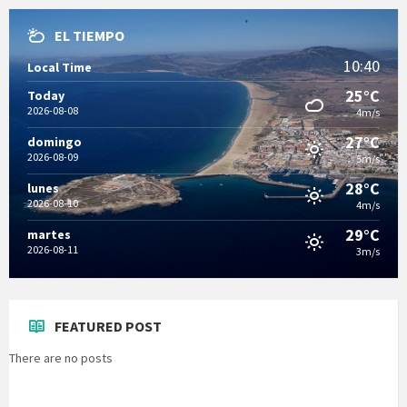
EL TIEMPO
10:40
Local Time
25°C
Today
2026-08-08
4m/s
27°C
domingo
2026-08-09
5m/s
28°C
lunes
2026-08-10
4m/s
29°C
martes
2026-08-11
3m/s
FEATURED POST
There are no posts