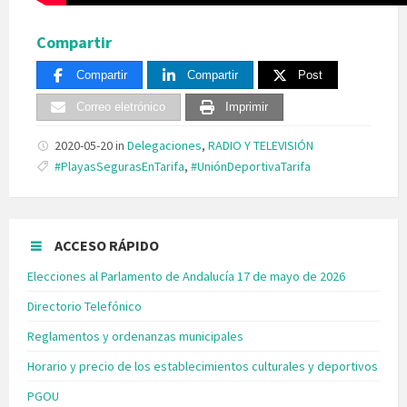
Compartir
Compartir
Compartir
Post
Correo eletrónico
Imprimir
2020-05-20
in
Delegaciones
,
RADIO Y TELEVISIÓN
Tags:
#PlayasSegurasEnTarifa
,
#UniónDeportivaTarifa
ACCESO RÁPIDO
Elecciones al Parlamento de Andalucía 17 de mayo de 2026
Directorio Telefónico
Reglamentos y ordenanzas municipales
Horario y precio de los establecimientos culturales y deportivos
PGOU