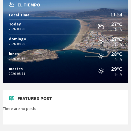
EL TIEMPO
11:54
Local Time
27°C
Today
2026-08-08
5m/s
27°C
domingo
2026-08-09
5m/s
28°C
lunes
2026-08-10
4m/s
29°C
martes
2026-08-11
3m/s
FEATURED POST
There are no posts