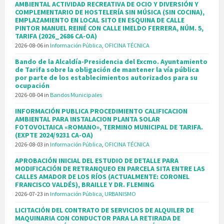
AMBIENTAL ACTIVIDAD RECREATIVA DE OCIO Y DIVERSIÓN Y
COMPLEMENTARIO DE HOSTELERÍA SIN MÚSICA (SIN COCINA),
EMPLAZAMIENTO EN LOCAL SITO EN ESQUINA DE CALLE
PINTOR MANUEL REINÉ CON CALLE IMELDO FERRERA, NÚM. 5,
TARIFA (2026_2686 CA-OA)
2026-08-06
in
Información Pública
,
OFICINA TÉCNICA
Bando de la Alcaldía-Presidencia del Excmo. Ayuntamiento
de Tarifa sobre la obligación de mantener la vía pública
por parte de los establecimientos autorizados para su
ocupación
2026-08-04
in
Bandos Municipales
INFORMACIÓN PUBLICA PROCEDIMIENTO CALIFICACION
AMBIENTAL PARA INSTALACION PLANTA SOLAR
FOTOVOLTAICA «ROMANO», TERMINO MUNICIPAL DE TARIFA.
(EXPTE 2024/9231 CA-OA)
2026-08-03
in
Información Pública
,
OFICINA TÉCNICA
APROBACIÓN INICIAL DEL ESTUDIO DE DETALLE PARA
MODIFICACIÓN DE RETRANQUEO EN PARCELA SITA ENTRE LAS
CALLES AMADOR DE LOS RÍOS (ACTUALMENTE: CORONEL
FRANCISCO VALDÉS), BRAILLE Y DR. FLEMING
2026-07-23
in
Información Pública
,
URBANISMO
LICITACIÓN DEL CONTRATO DE SERVICIOS DE ALQUILER DE
MAQUINARIA CON CONDUCTOR PARA LA RETIRADA DE