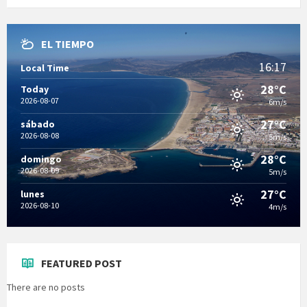
EL TIEMPO
16:17
Local Time
28°C
Today
2026-08-07
6m/s
27°C
sábado
2026-08-08
5m/s
28°C
domingo
2026-08-09
5m/s
27°C
lunes
2026-08-10
4m/s
FEATURED POST
There are no posts