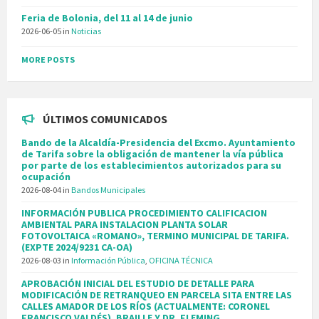
Feria de Bolonia, del 11 al 14 de junio
2026-06-05
in
Noticias
MORE POSTS
ÚLTIMOS COMUNICADOS
Bando de la Alcaldía-Presidencia del Excmo. Ayuntamiento
de Tarifa sobre la obligación de mantener la vía pública
por parte de los establecimientos autorizados para su
ocupación
2026-08-04
in
Bandos Municipales
INFORMACIÓN PUBLICA PROCEDIMIENTO CALIFICACION
AMBIENTAL PARA INSTALACION PLANTA SOLAR
FOTOVOLTAICA «ROMANO», TERMINO MUNICIPAL DE TARIFA.
(EXPTE 2024/9231 CA-OA)
2026-08-03
in
Información Pública
,
OFICINA TÉCNICA
APROBACIÓN INICIAL DEL ESTUDIO DE DETALLE PARA
MODIFICACIÓN DE RETRANQUEO EN PARCELA SITA ENTRE LAS
CALLES AMADOR DE LOS RÍOS (ACTUALMENTE: CORONEL
FRANCISCO VALDÉS), BRAILLE Y DR. FLEMING