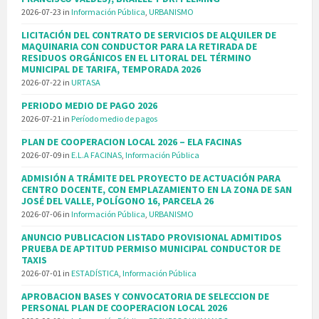
2026-07-23
in
Información Pública
,
URBANISMO
LICITACIÓN DEL CONTRATO DE SERVICIOS DE ALQUILER DE
MAQUINARIA CON CONDUCTOR PARA LA RETIRADA DE
RESIDUOS ORGÁNICOS EN EL LITORAL DEL TÉRMINO
MUNICIPAL DE TARIFA, TEMPORADA 2026
2026-07-22
in
URTASA
PERIODO MEDIO DE PAGO 2026
2026-07-21
in
Período medio de pagos
PLAN DE COOPERACION LOCAL 2026 – ELA FACINAS
2026-07-09
in
E.L.A FACINAS
,
Información Pública
ADMISIÓN A TRÁMITE DEL PROYECTO DE ACTUACIÓN PARA
CENTRO DOCENTE, CON EMPLAZAMIENTO EN LA ZONA DE SAN
JOSÉ DEL VALLE, POLÍGONO 16, PARCELA 26
2026-07-06
in
Información Pública
,
URBANISMO
ANUNCIO PUBLICACION LISTADO PROVISIONAL ADMITIDOS
PRUEBA DE APTITUD PERMISO MUNICIPAL CONDUCTOR DE
TAXIS
2026-07-01
in
ESTADÍSTICA
,
Información Pública
APROBACION BASES Y CONVOCATORIA DE SELECCION DE
PERSONAL PLAN DE COOPERACION LOCAL 2026