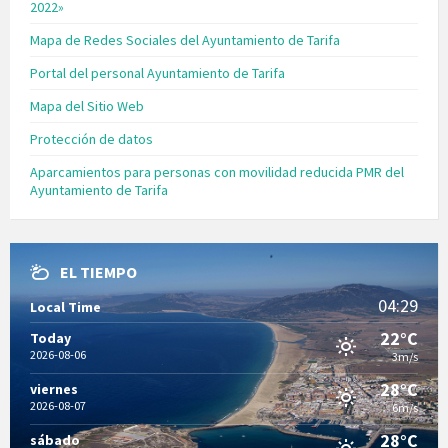
2022»
Mapa de Redes Sociales del Ayuntamiento de Tarifa
Portal del personal Ayuntamiento de Tarifa
Mapa del Sitio Web
Protección de datos
Aparcamientos para personas con movilidad reducida PMR del
Ayuntamiento de Tarifa
EL TIEMPO
04:29
Local Time
22°C
Today
2026-08-06
3m/s
28°C
viernes
2026-08-07
6m/s
28°C
sábado