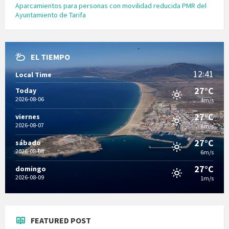
Aparcamientos para personas con movilidad reducida PMR del
Ayuntamiento de Tarifa
EL TIEMPO
12:41
Local Time
27°C
Today
2026-08-06
4m/s
27°C
viernes
2026-08-07
6m/s
27°C
sábado
2026-08-08
6m/s
27°C
domingo
2026-08-09
1m/s
FEATURED POST