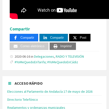
Compartir
Compartir
Compartir
Post
Correo eletrónico
Imprimir
2020-06-16
in
Delegaciones
,
RADIO Y TELEVISIÓN
Tags:
#YoMeQuedoEnTarifa; #YoMeQuedoEnCádiz
ACCESO RÁPIDO
Elecciones al Parlamento de Andalucía 17 de mayo de 2026
Directorio Telefónico
Reglamentos y ordenanzas municipales