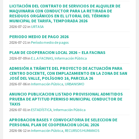
LICITACIÓN DEL CONTRATO DE SERVICIOS DE ALQUILER DE
MAQUINARIA CON CONDUCTOR PARA LA RETIRADA DE
RESIDUOS ORGÁNICOS EN EL LITORAL DEL TÉRMINO
MUNICIPAL DE TARIFA, TEMPORADA 2026
2026-07-22
in
URTASA
PERIODO MEDIO DE PAGO 2026
2026-07-21
in
Período medio de pagos
PLAN DE COOPERACION LOCAL 2026 – ELA FACINAS
2026-07-09
in
E.L.A FACINAS
,
Información Pública
ADMISIÓN A TRÁMITE DEL PROYECTO DE ACTUACIÓN PARA
CENTRO DOCENTE, CON EMPLAZAMIENTO EN LA ZONA DE SAN
JOSÉ DEL VALLE, POLÍGONO 16, PARCELA 26
2026-07-06
in
Información Pública
,
URBANISMO
ANUNCIO PUBLICACION LISTADO PROVISIONAL ADMITIDOS
PRUEBA DE APTITUD PERMISO MUNICIPAL CONDUCTOR DE
TAXIS
2026-07-01
in
ESTADÍSTICA
,
Información Pública
APROBACION BASES Y CONVOCATORIA DE SELECCION DE
PERSONAL PLAN DE COOPERACION LOCAL 2026
2026-06-12
in
Información Pública
,
RECURSOS HUMANOS