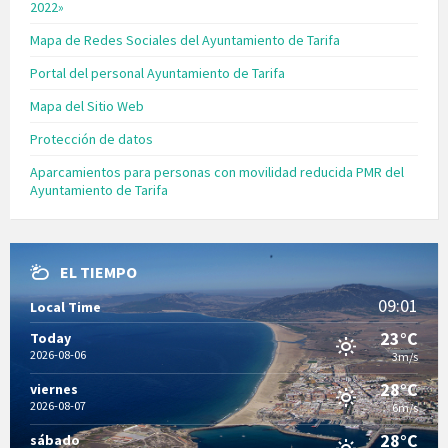
2022»
Mapa de Redes Sociales del Ayuntamiento de Tarifa
Portal del personal Ayuntamiento de Tarifa
Mapa del Sitio Web
Protección de datos
Aparcamientos para personas con movilidad reducida PMR del
Ayuntamiento de Tarifa
EL TIEMPO
09:01
Local Time
23°C
Today
2026-08-06
3m/s
28°C
viernes
2026-08-07
6m/s
28°C
sábado