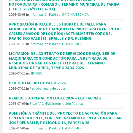
FOTOVOLTAICA «ROMANO», TERMINO MUNICIPAL DE TARIFA.
(EXPTE 2024/9231 CA-OA)
2026-08-03
in
Información Pública
,
OFICINA TÉCNICA
APROBACIÓN INICIAL DEL ESTUDIO DE DETALLE PARA
MODIFICACIÓN DE RETRANQUEO EN PARCELA SITA ENTRE LAS
CALLES AMADOR DE LOS RÍOS (ACTUALMENTE: CORONEL
FRANCISCO VALDÉS), BRAILLE Y DR. FLEMING
2026-07-23
in
Información Pública
,
URBANISMO
LICITACIÓN DEL CONTRATO DE SERVICIOS DE ALQUILER DE
MAQUINARIA CON CONDUCTOR PARA LA RETIRADA DE
RESIDUOS ORGÁNICOS EN EL LITORAL DEL TÉRMINO
MUNICIPAL DE TARIFA, TEMPORADA 2026
2026-07-22
in
URTASA
PERIODO MEDIO DE PAGO 2026
2026-07-21
in
Período medio de pagos
PLAN DE COOPERACION LOCAL 2026 – ELA FACINAS
2026-07-09
in
E.L.A FACINAS
,
Información Pública
ADMISIÓN A TRÁMITE DEL PROYECTO DE ACTUACIÓN PARA
CENTRO DOCENTE, CON EMPLAZAMIENTO EN LA ZONA DE SAN
JOSÉ DEL VALLE, POLÍGONO 16, PARCELA 26
2026-07-06
in
Información Pública
,
URBANISMO