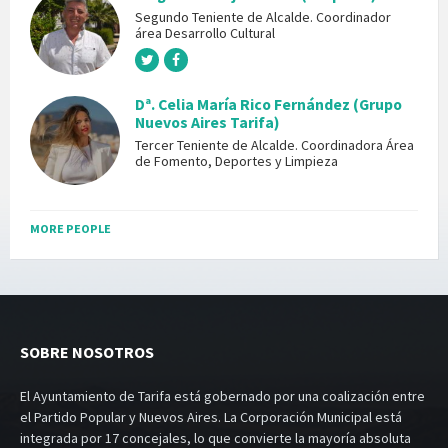
Segundo Teniente de Alcalde. Coordinador
área Desarrollo Cultural
Dª. Celia María Rico Fernández (Grupo
Nuevos Aires Tarifa)
Tercer Teniente de Alcalde. Coordinadora Área
de Fomento, Deportes y Limpieza
MORE PEOPLE
SOBRE NOSOTROS
El Ayuntamiento de Tarifa está gobernado por una coalización entre
el Partido Popular y Nuevos Aires. La Corporación Municipal está
integrada por 17 concejales, lo que convierte la mayoría absoluta